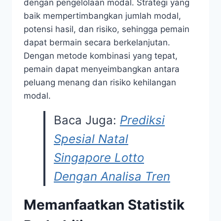
dengan pengelolaan modal. Strategi yang
baik mempertimbangkan jumlah modal,
potensi hasil, dan risiko, sehingga pemain
dapat bermain secara berkelanjutan.
Dengan metode kombinasi yang tepat,
pemain dapat menyeimbangkan antara
peluang menang dan risiko kehilangan
modal.
Baca Juga:
Prediksi
Spesial Natal
Singapore Lotto
Dengan Analisa Tren
Memanfaatkan Statistik