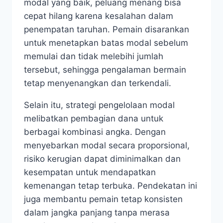
modal yang baik, peluang menang bisa
cepat hilang karena kesalahan dalam
penempatan taruhan. Pemain disarankan
untuk menetapkan batas modal sebelum
memulai dan tidak melebihi jumlah
tersebut, sehingga pengalaman bermain
tetap menyenangkan dan terkendali.
Selain itu, strategi pengelolaan modal
melibatkan pembagian dana untuk
berbagai kombinasi angka. Dengan
menyebarkan modal secara proporsional,
risiko kerugian dapat diminimalkan dan
kesempatan untuk mendapatkan
kemenangan tetap terbuka. Pendekatan ini
juga membantu pemain tetap konsisten
dalam jangka panjang tanpa merasa