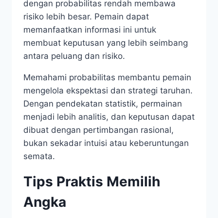
dengan probabilitas rendah membawa
risiko lebih besar. Pemain dapat
memanfaatkan informasi ini untuk
membuat keputusan yang lebih seimbang
antara peluang dan risiko.
Memahami probabilitas membantu pemain
mengelola ekspektasi dan strategi taruhan.
Dengan pendekatan statistik, permainan
menjadi lebih analitis, dan keputusan dapat
dibuat dengan pertimbangan rasional,
bukan sekadar intuisi atau keberuntungan
semata.
Tips Praktis Memilih
Angka