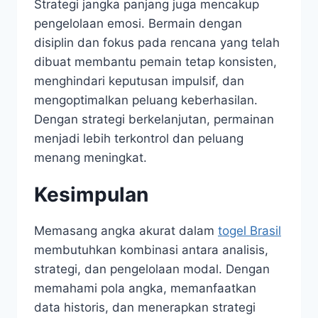
Strategi jangka panjang juga mencakup
pengelolaan emosi. Bermain dengan
disiplin dan fokus pada rencana yang telah
dibuat membantu pemain tetap konsisten,
menghindari keputusan impulsif, dan
mengoptimalkan peluang keberhasilan.
Dengan strategi berkelanjutan, permainan
menjadi lebih terkontrol dan peluang
menang meningkat.
Kesimpulan
Memasang angka akurat dalam
togel Brasil
membutuhkan kombinasi antara analisis,
strategi, dan pengelolaan modal. Dengan
memahami pola angka, memanfaatkan
data historis, dan menerapkan strategi