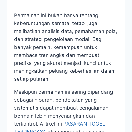
Permainan ini bukan hanya tentang
keberuntungan semata, tetapi juga
melibatkan analisis data, pemahaman pola,
dan strategi pengelolaan modal. Bagi
banyak pemain, kemampuan untuk
membaca tren angka dan membuat
prediksi yang akurat menjadi kunci untuk
meningkatkan peluang keberhasilan dalam
setiap putaran.
Meskipun permainan ini sering dipandang
sebagai hiburan, pendekatan yang
sistematis dapat membuat pengalaman
bermain lebih menyenangkan dan
terkontrol. Artikel ini
PASARAN TOGEL
TERPERCAYA
akan membahas secara