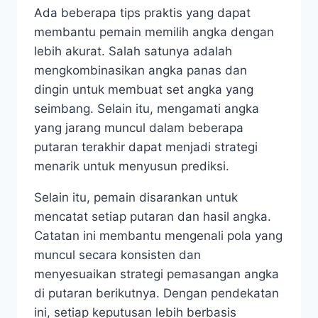
Ada beberapa tips praktis yang dapat
membantu pemain memilih angka dengan
lebih akurat. Salah satunya adalah
mengkombinasikan angka panas dan
dingin untuk membuat set angka yang
seimbang. Selain itu, mengamati angka
yang jarang muncul dalam beberapa
putaran terakhir dapat menjadi strategi
menarik untuk menyusun prediksi.
Selain itu, pemain disarankan untuk
mencatat setiap putaran dan hasil angka.
Catatan ini membantu mengenali pola yang
muncul secara konsisten dan
menyesuaikan strategi pemasangan angka
di putaran berikutnya. Dengan pendekatan
ini, setiap keputusan lebih berbasis