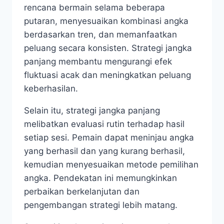
rencana bermain selama beberapa
putaran, menyesuaikan kombinasi angka
berdasarkan tren, dan memanfaatkan
peluang secara konsisten. Strategi jangka
panjang membantu mengurangi efek
fluktuasi acak dan meningkatkan peluang
keberhasilan.
Selain itu, strategi jangka panjang
melibatkan evaluasi rutin terhadap hasil
setiap sesi. Pemain dapat meninjau angka
yang berhasil dan yang kurang berhasil,
kemudian menyesuaikan metode pemilihan
angka. Pendekatan ini memungkinkan
perbaikan berkelanjutan dan
pengembangan strategi lebih matang.