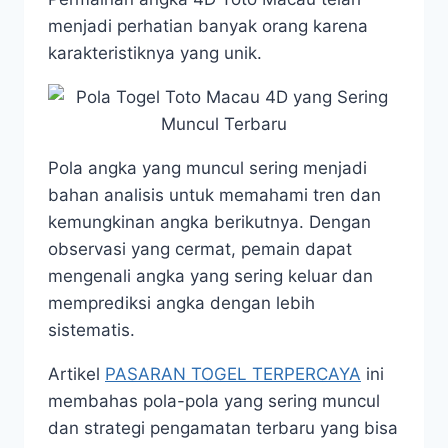
menjadi perhatian banyak orang karena
karakteristiknya yang unik.
Pola angka yang muncul sering menjadi
bahan analisis untuk memahami tren dan
kemungkinan angka berikutnya. Dengan
observasi yang cermat, pemain dapat
mengenali angka yang sering keluar dan
memprediksi angka dengan lebih
sistematis.
Artikel
PASARAN TOGEL TERPERCAYA
ini
membahas pola-pola yang sering muncul
dan strategi pengamatan terbaru yang bisa