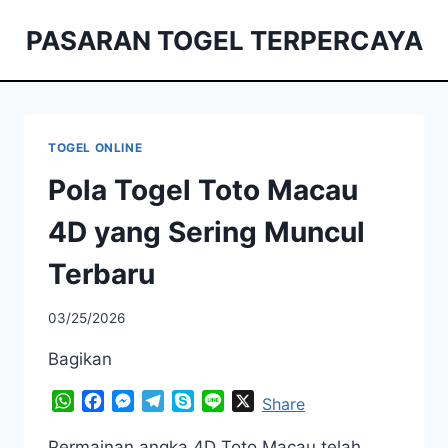
Skip
PASARAN TOGEL TERPERCAYA
to
content
TOGEL ONLINE
Pola Togel Toto Macau
4D yang Sering Muncul
Terbaru
03/25/2026
Bagikan
WhatsApp
Facebook
Messenger
Telegram
Skype
Line
X
Share
Permainan angka 4D Toto Macau telah