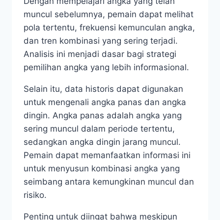
Dengan mempelajari angka yang telah
muncul sebelumnya, pemain dapat melihat
pola tertentu, frekuensi kemunculan angka,
dan tren kombinasi yang sering terjadi.
Analisis ini menjadi dasar bagi strategi
pemilihan angka yang lebih informasional.
Selain itu, data historis dapat digunakan
untuk mengenali angka panas dan angka
dingin. Angka panas adalah angka yang
sering muncul dalam periode tertentu,
sedangkan angka dingin jarang muncul.
Pemain dapat memanfaatkan informasi ini
untuk menyusun kombinasi angka yang
seimbang antara kemungkinan muncul dan
risiko.
Penting untuk diingat bahwa meskipun