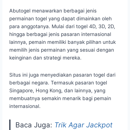
Abutogel menawarkan berbagai jenis
permainan togel yang dapat dimainkan oleh
para anggotanya. Mulai dari togel 4D, 3D, 2D,
hingga berbagai jenis pasaran internasional
lainnya, pemain memiliki banyak pilihan untuk
memilih jenis permainan yang sesuai dengan
keinginan dan strategi mereka.
Situs ini juga menyediakan pasaran togel dari
berbagai negara. Termasuk pasaran togel
Singapore, Hong Kong, dan lainnya, yang
membuatnya semakin menarik bagi pemain
internasional.
Baca Juga:
Trik Agar Jackpot