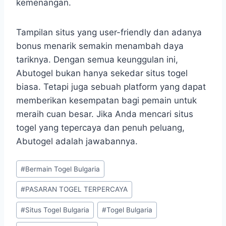
kemenangan.
Tampilan situs yang user-friendly dan adanya
bonus menarik semakin menambah daya
tariknya. Dengan semua keunggulan ini,
Abutogel bukan hanya sekedar situs togel
biasa. Tetapi juga sebuah platform yang dapat
memberikan kesempatan bagi pemain untuk
meraih cuan besar. Jika Anda mencari situs
togel yang tepercaya dan penuh peluang,
Abutogel adalah jawabannya.
Post
#
Bermain Togel Bulgaria
Tags:
#
PASARAN TOGEL TERPERCAYA
#
Situs Togel Bulgaria
#
Togel Bulgaria