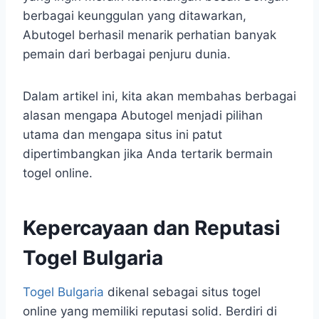
berbagai keunggulan yang ditawarkan,
Abutogel berhasil menarik perhatian banyak
pemain dari berbagai penjuru dunia.
Dalam artikel ini, kita akan membahas berbagai
alasan mengapa Abutogel menjadi pilihan
utama dan mengapa situs ini patut
dipertimbangkan jika Anda tertarik bermain
togel online.
Kepercayaan dan Reputasi
Togel Bulgaria
Togel Bulgaria
dikenal sebagai situs togel
online yang memiliki reputasi solid. Berdiri di