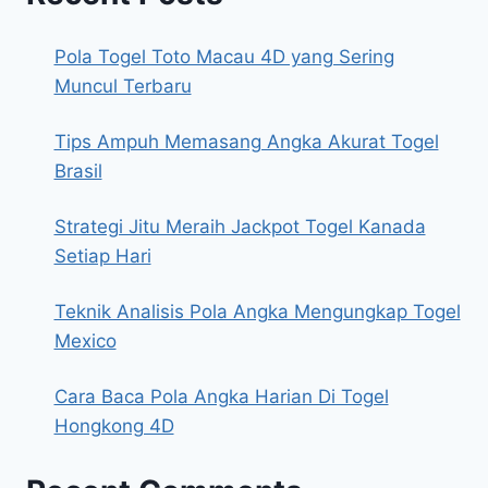
Pola Togel Toto Macau 4D yang Sering
Muncul Terbaru
Tips Ampuh Memasang Angka Akurat Togel
Brasil
Strategi Jitu Meraih Jackpot Togel Kanada
Setiap Hari
Teknik Analisis Pola Angka Mengungkap Togel
Mexico
Cara Baca Pola Angka Harian Di Togel
Hongkong 4D