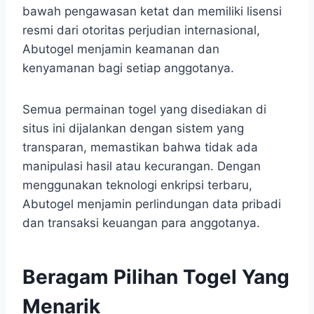
bawah pengawasan ketat dan memiliki lisensi
resmi dari otoritas perjudian internasional,
Abutogel menjamin keamanan dan
kenyamanan bagi setiap anggotanya.
Semua permainan togel yang disediakan di
situs ini dijalankan dengan sistem yang
transparan, memastikan bahwa tidak ada
manipulasi hasil atau kecurangan. Dengan
menggunakan teknologi enkripsi terbaru,
Abutogel menjamin perlindungan data pribadi
dan transaksi keuangan para anggotanya.
Beragam Pilihan Togel Yang
Menarik