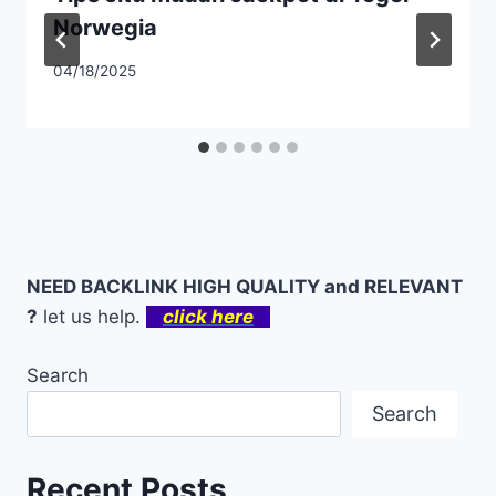
Norwegia
04/18/2025
NEED BACKLINK HIGH QUALITY and RELEVANT
?
let us help.
click here
Search
Search
Recent Posts