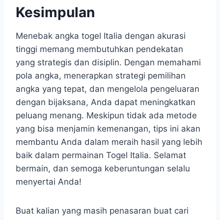
Kesimpulan
Menebak angka togel Italia dengan akurasi
tinggi memang membutuhkan pendekatan
yang strategis dan disiplin. ​Dengan memahami
pola angka, menerapkan strategi pemilihan
angka yang tepat, dan mengelola pengeluaran
dengan bijaksana, Anda dapat meningkatkan
peluang menang.​ Meskipun tidak ada metode
yang bisa menjamin kemenangan, tips ini akan
membantu Anda dalam meraih hasil yang lebih
baik dalam permainan Togel Italia. Selamat
bermain, dan semoga keberuntungan selalu
menyertai Anda!
Buat kalian yang masih penasaran buat cari