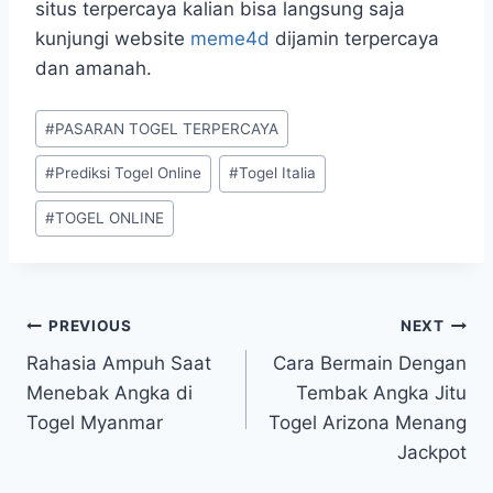
situs terpercaya kalian bisa langsung saja
kunjungi website
meme4d
dijamin terpercaya
dan amanah.
Post
#
PASARAN TOGEL TERPERCAYA
Tags:
#
Prediksi Togel Online
#
Togel Italia
#
TOGEL ONLINE
Post
PREVIOUS
NEXT
Rahasia Ampuh Saat
Cara Bermain Dengan
navigation
Menebak Angka di
Tembak Angka Jitu
Togel Myanmar
Togel Arizona Menang
Jackpot