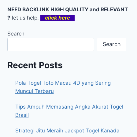
NEED BACKLINK HIGH QUALITY and RELEVANT
?
let us help.
click here
Search
Search
Recent Posts
Pola Togel Toto Macau 4D yang Sering
Muncul Terbaru
Tips Ampuh Memasang Angka Akurat Togel
Brasil
Strategi Jitu Meraih Jackpot Togel Kanada