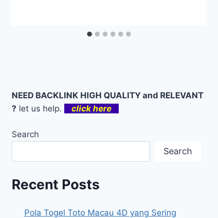
NEED BACKLINK HIGH QUALITY and RELEVANT
?
let us help.
click here
Search
Search
Recent Posts
Pola Togel Toto Macau 4D yang Sering