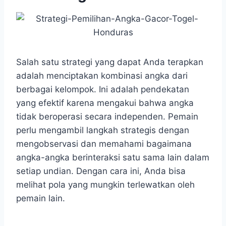
Salah satu strategi yang dapat Anda terapkan
adalah menciptakan kombinasi angka dari
berbagai kelompok. Ini adalah pendekatan
yang efektif karena mengakui bahwa angka
tidak beroperasi secara independen. Pemain
perlu mengambil langkah strategis dengan
mengobservasi dan memahami bagaimana
angka-angka berinteraksi satu sama lain dalam
setiap undian. Dengan cara ini, Anda bisa
melihat pola yang mungkin terlewatkan oleh
pemain lain.