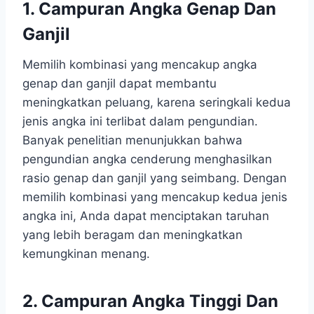
1. Campuran Angka Genap Dan
Ganjil
Memilih kombinasi yang mencakup angka
genap dan ganjil dapat membantu
meningkatkan peluang, karena seringkali kedua
jenis angka ini terlibat dalam pengundian.
Banyak penelitian menunjukkan bahwa
pengundian angka cenderung menghasilkan
rasio genap dan ganjil yang seimbang. Dengan
memilih kombinasi yang mencakup kedua jenis
angka ini, Anda dapat menciptakan taruhan
yang lebih beragam dan meningkatkan
kemungkinan menang.
2. Campuran Angka Tinggi Dan