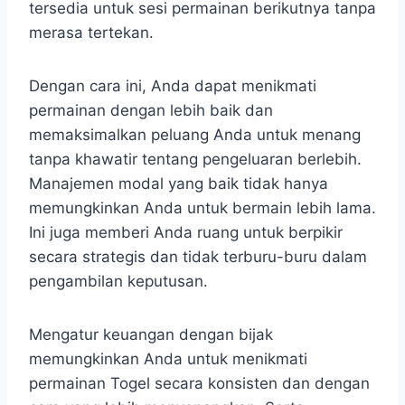
tersedia untuk sesi permainan berikutnya tanpa
merasa tertekan.
Dengan cara ini, Anda dapat menikmati
permainan dengan lebih baik dan
memaksimalkan peluang Anda untuk menang
tanpa khawatir tentang pengeluaran berlebih.
Manajemen modal yang baik tidak hanya
memungkinkan Anda untuk bermain lebih lama.
Ini juga memberi Anda ruang untuk berpikir
secara strategis dan tidak terburu-buru dalam
pengambilan keputusan.
Mengatur keuangan dengan bijak
memungkinkan Anda untuk menikmati
permainan Togel secara konsisten dan dengan