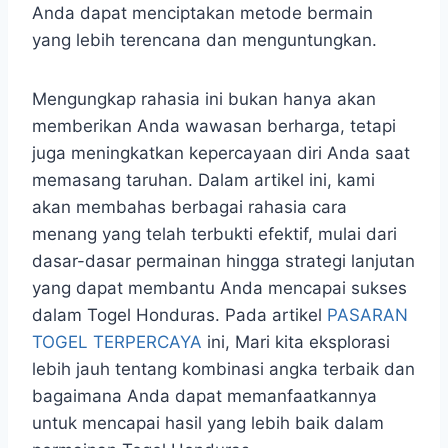
Anda dapat menciptakan metode bermain
yang lebih terencana dan menguntungkan.
Mengungkap rahasia ini bukan hanya akan
memberikan Anda wawasan berharga, tetapi
juga meningkatkan kepercayaan diri Anda saat
memasang taruhan. Dalam artikel ini, kami
akan membahas berbagai rahasia cara
menang yang telah terbukti efektif, mulai dari
dasar-dasar permainan hingga strategi lanjutan
yang dapat membantu Anda mencapai sukses
dalam Togel Honduras
. Pada artikel
PASARAN
TOGEL TERPERCAYA
ini, Mari kita eksplorasi
lebih jauh tentang kombinasi angka terbaik dan
bagaimana Anda dapat memanfaatkannya
untuk mencapai hasil yang lebih baik dalam