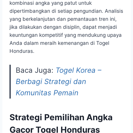
kombinasi angka yang patut untuk
dipertimbangkan di setiap pengundian. Analisis
yang berkelanjutan dan pemantauan tren ini,
jika dilakukan dengan disiplin, dapat menjadi
keuntungan kompetitif yang mendukung upaya
Anda dalam meraih kemenangan di Togel
Honduras.
Baca Juga:
Togel Korea –
Berbagi Strategi dan
Komunitas Pemain
Strategi Pemilihan Angka
Gacor Togel Honduras