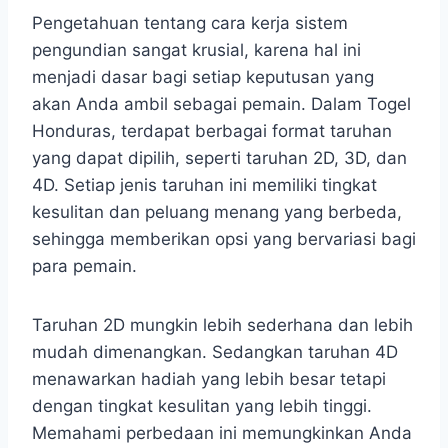
Pengetahuan tentang cara kerja sistem
pengundian sangat krusial, karena hal ini
menjadi dasar bagi setiap keputusan yang
akan Anda ambil sebagai pemain. Dalam Togel
Honduras, terdapat berbagai format taruhan
yang dapat dipilih, seperti taruhan 2D, 3D, dan
4D. Setiap jenis taruhan ini memiliki tingkat
kesulitan dan peluang menang yang berbeda,
sehingga memberikan opsi yang bervariasi bagi
para pemain.
Taruhan 2D mungkin lebih sederhana dan lebih
mudah dimenangkan. Sedangkan taruhan 4D
menawarkan hadiah yang lebih besar tetapi
dengan tingkat kesulitan yang lebih tinggi.
Memahami perbedaan ini memungkinkan Anda