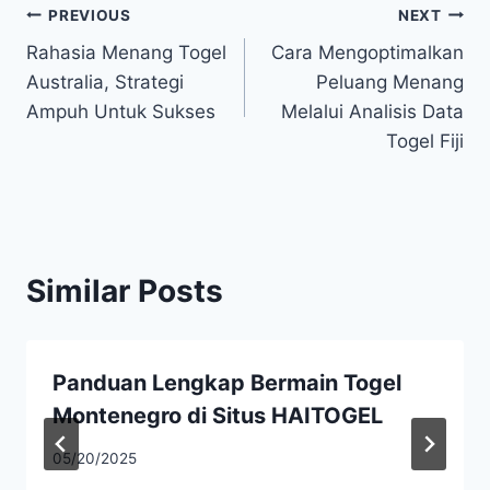
Post
PREVIOUS
NEXT
Rahasia Menang Togel
Cara Mengoptimalkan
navigation
Australia, Strategi
Peluang Menang
Ampuh Untuk Sukses
Melalui Analisis Data
Togel Fiji
Similar Posts
Panduan Lengkap Bermain Togel
Montenegro di Situs HAITOGEL
05/20/2025