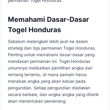
permainan Togel Honduras.
Memahami Dasar-Dasar
Togel Honduras
Sebelum melangkah lebih jauh ke dalam
strategi dan tips permainan Togel Honduras.
Penting untuk memahami dasar-dasar yang
mendasari permainan ini. Togel Honduras
umumnya melibatkan pemilihan angka dari
rentang tertentu, di mana pemain harus
menebak angka yang akan keluar pada
pengundian. Setiap pengundian diadakan
secara berkala, dan angka-angka yang ditarik
akan menentukan pemenang.