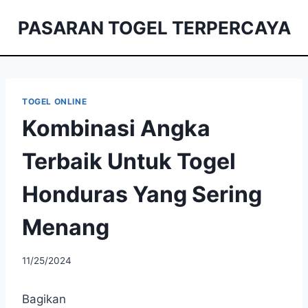
Skip
PASARAN TOGEL TERPERCAYA
to
content
TOGEL ONLINE
Kombinasi Angka
Terbaik Untuk Togel
Honduras Yang Sering
Menang
11/25/2024
Bagikan