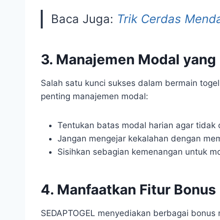
Baca Juga:
Trik Cerdas Mend
3. Manajemen Modal yang 
Salah satu kunci sukses dalam bermain togel
penting manajemen modal:
Tentukan batas modal harian agar tidak 
Jangan mengejar kekalahan dengan mem
Sisihkan sebagian kemenangan untuk mod
4. Manfaatkan Fitur Bonu
SEDAPTOGEL menyediakan berbagai bonus me