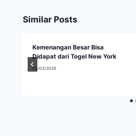
Similar Posts
Kemenangan Besar Bisa
Didapat dari Togel New York
02/03/2026