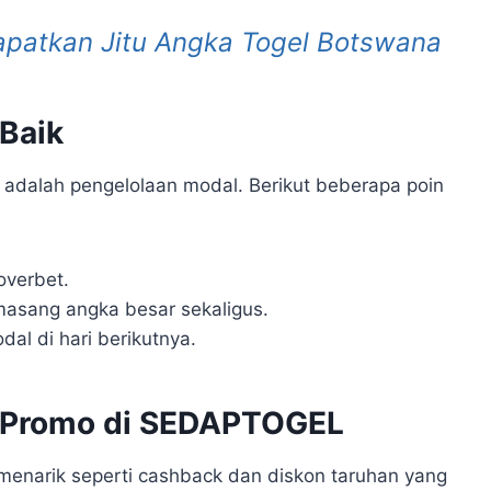
apatkan Jitu Angka Togel Botswana
Baik
 adalah pengelolaan modal. Berikut beberapa poin
overbet.
asang angka besar sekaligus.
al di hari berikutnya.
s Promo di SEDAPTOGEL
narik seperti cashback dan diskon taruhan yang