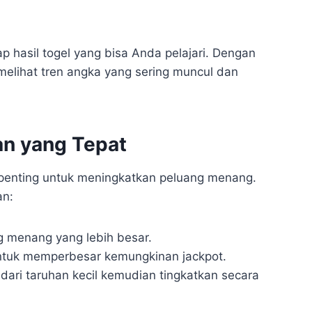
hasil togel yang bisa Anda pelajari. Dengan
melihat tren angka yang sering muncul dan
an yang Tepat
t penting untuk meningkatkan peluang menang.
an:
g menang yang lebih besar.
ntuk memperbesar kemungkinan jackpot.
dari taruhan kecil kemudian tingkatkan secara