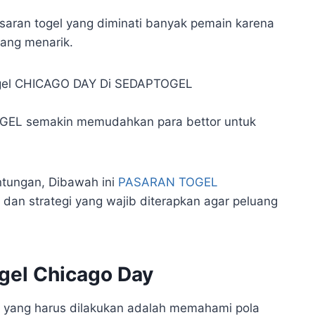
aran togel yang diminati banyak pemain karena
ang menarik.
TOGEL semakin memudahkan para bettor untuk
ntungan, Dibawah ini
PASARAN TOGEL
an strategi yang wajib diterapkan agar peluang
ogel Chicago Day
yang harus dilakukan adalah memahami pola