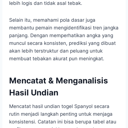
lebih logis dan tidak asal tebak.
Selain itu, memahami pola dasar juga
membantu pemain mengidentifikasi tren jangka
panjang. Dengan memperhatikan angka yang
muncul secara konsisten, prediksi yang dibuat
akan lebih terstruktur dan peluang untuk
membuat tebakan akurat pun meningkat.
Mencatat & Menganalisis
Hasil Undian
Mencatat hasil undian togel Spanyol secara
rutin menjadi langkah penting untuk menjaga
konsistensi. Catatan ini bisa berupa tabel atau