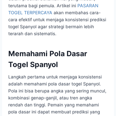
terutama bagi pemula. Artikel ini
PASARAN
TOGEL TERPERCAYA
akan membahas cara-
cara efektif untuk menjaga konsistensi prediksi
togel Spanyol agar strategi bermain lebih
terarah dan sistematis.
Memahami Pola Dasar
Togel Spanyol
Langkah pertama untuk menjaga konsistensi
adalah memahami pola dasar togel Spanyol.
Pola ini bisa berupa angka yang sering muncul,
kombinasi genap-ganjil, atau tren angka
rendah dan tinggi. Pemain yang memahami
pola dasar ini dapat membuat prediksi yang