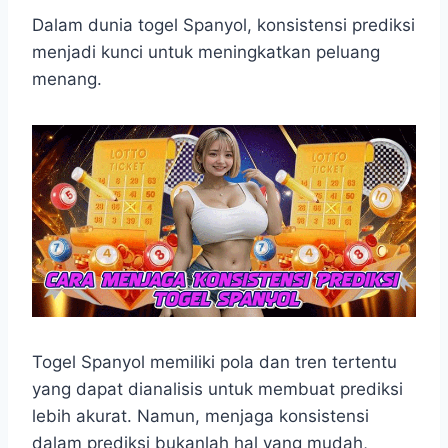
h
a
e
e
k
i
a
c
s
l
y
n
Dalam dunia togel Spanyol, konsistensi prediksi
t
e
s
e
p
e
menjadi kunci untuk meningkatkan peluang
s
b
e
g
e
menang.
A
o
n
r
p
o
g
a
p
k
e
m
r
Togel Spanyol memiliki pola dan tren tertentu
yang dapat dianalisis untuk membuat prediksi
lebih akurat. Namun, menjaga konsistensi
dalam prediksi bukanlah hal yang mudah,