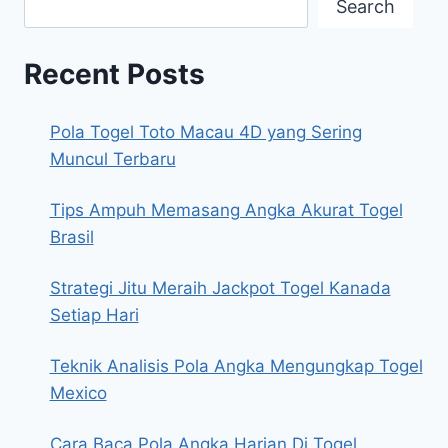
Search
Recent Posts
Pola Togel Toto Macau 4D yang Sering
Muncul Terbaru
Tips Ampuh Memasang Angka Akurat Togel
Brasil
Strategi Jitu Meraih Jackpot Togel Kanada
Setiap Hari
Teknik Analisis Pola Angka Mengungkap Togel
Mexico
Cara Baca Pola Angka Harian Di Togel