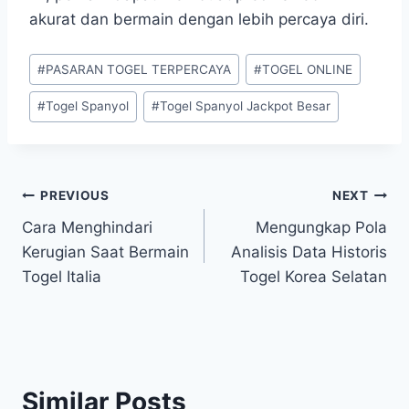
akurat dan bermain dengan lebih percaya diri.
Post
#
PASARAN TOGEL TERPERCAYA
#
TOGEL ONLINE
Tags:
#
Togel Spanyol
#
Togel Spanyol Jackpot Besar
Post
PREVIOUS
NEXT
Cara Menghindari
Mengungkap Pola
navigation
Kerugian Saat Bermain
Analisis Data Historis
Togel Italia
Togel Korea Selatan
Similar Posts