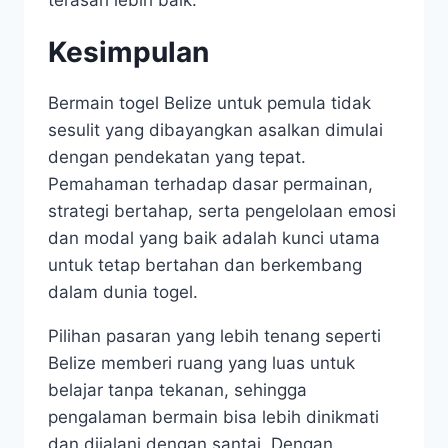
terasah lebih baik.
Kesimpulan
Bermain togel Belize untuk pemula tidak
sesulit yang dibayangkan asalkan dimulai
dengan pendekatan yang tepat.
Pemahaman terhadap dasar permainan,
strategi bertahap, serta pengelolaan emosi
dan modal yang baik adalah kunci utama
untuk tetap bertahan dan berkembang
dalam dunia togel.
Pilihan pasaran yang lebih tenang seperti
Belize memberi ruang yang luas untuk
belajar tanpa tekanan, sehingga
pengalaman bermain bisa lebih dinikmati
dan dijalani dengan santai. Dengan