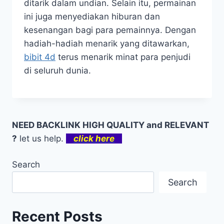
ditarik dalam undian. Selain itu, permainan
ini juga menyediakan hiburan dan
kesenangan bagi para pemainnya. Dengan
hadiah-hadiah menarik yang ditawarkan,
bibit 4d
terus menarik minat para penjudi
di seluruh dunia.
NEED BACKLINK HIGH QUALITY and RELEVANT
?
let us help.
click here
Search
Search
Recent Posts