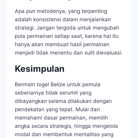
Apa pun metodenya, yang terpenting
adalah konsistensi dalam menjalankan
strategi. Jangan tergoda untuk mengubah
pola permainan setiap saat, karena hal itu
hanya akan membuat hasil permainan
menjadi tidak menentu dan sulit dievaluasi.
Kesimpulan
Bermain togel Belize untuk pemula
sebenarnya tidak serumit yang
dibayangkan selama dilakukan dengan
pendekatan yang tepat. Mulai dari
memahami dasar permainan, memilih
angka secara strategis, hingga mengelola
modal dan membentuk mentalitas yang