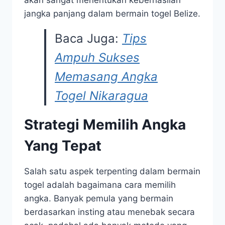
jangka panjang dalam bermain togel Belize.
Baca Juga:
Tips
Ampuh Sukses
Memasang Angka
Togel Nikaragua
Strategi Memilih Angka
Yang Tepat
Salah satu aspek terpenting dalam bermain
togel adalah bagaimana cara memilih
angka. Banyak pemula yang bermain
berdasarkan insting atau menebak secara