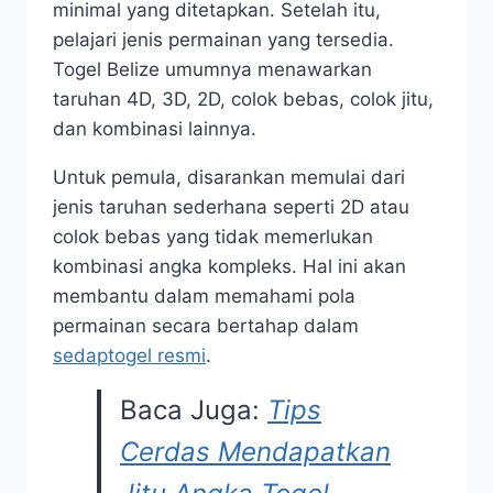
minimal yang ditetapkan. Setelah itu,
pelajari jenis permainan yang tersedia.
Togel Belize umumnya menawarkan
taruhan 4D, 3D, 2D, colok bebas, colok jitu,
dan kombinasi lainnya.
Untuk pemula, disarankan memulai dari
jenis taruhan sederhana seperti 2D atau
colok bebas yang tidak memerlukan
kombinasi angka kompleks. Hal ini akan
membantu dalam memahami pola
permainan secara bertahap dalam
sedaptogel resmi
.
Baca Juga:
Tips
Cerdas Mendapatkan