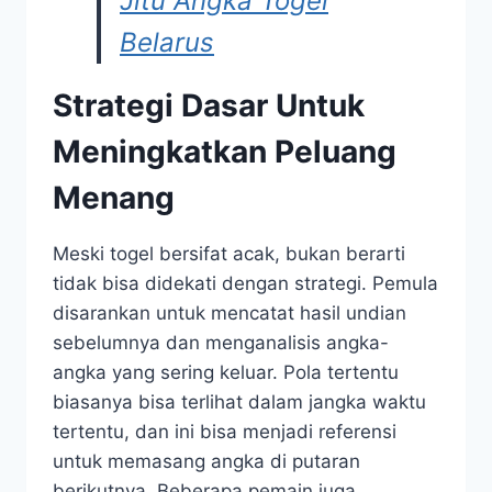
Jitu Angka Togel
Belarus
Strategi Dasar Untuk
Meningkatkan Peluang
Menang
Meski togel bersifat acak, bukan berarti
tidak bisa didekati dengan strategi. Pemula
disarankan untuk mencatat hasil undian
sebelumnya dan menganalisis angka-
angka yang sering keluar. Pola tertentu
biasanya bisa terlihat dalam jangka waktu
tertentu, dan ini bisa menjadi referensi
untuk memasang angka di putaran
berikutnya. Beberapa pemain juga