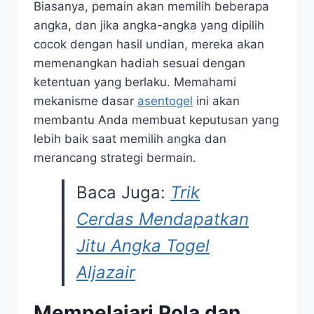
Biasanya, pemain akan memilih beberapa
angka, dan jika angka-angka yang dipilih
cocok dengan hasil undian, mereka akan
memenangkan hadiah sesuai dengan
ketentuan yang berlaku. Memahami
mekanisme dasar
asentogel
ini akan
membantu Anda membuat keputusan yang
lebih baik saat memilih angka dan
merancang strategi bermain.
Baca Juga:
Trik
Cerdas Mendapatkan
Jitu Angka Togel
Aljazair
Mempelajari Pola dan