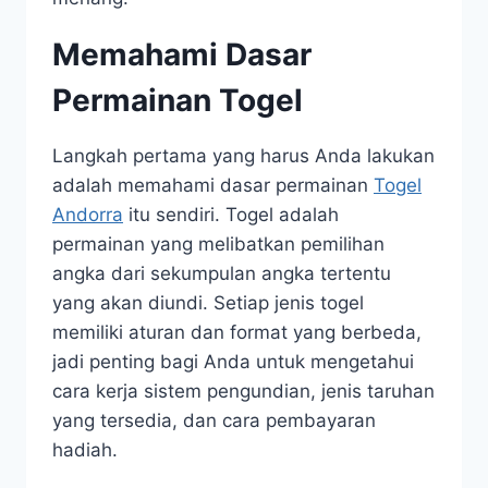
Memahami Dasar
Permainan Togel
Langkah pertama yang harus Anda lakukan
adalah memahami dasar permainan
Togel
Andorra
itu sendiri. Togel adalah
permainan yang melibatkan pemilihan
angka dari sekumpulan angka tertentu
yang akan diundi. Setiap jenis togel
memiliki aturan dan format yang berbeda,
jadi penting bagi Anda untuk mengetahui
cara kerja sistem pengundian, jenis taruhan
yang tersedia, dan cara pembayaran
hadiah.