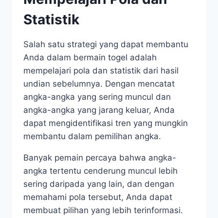
Statistik
Salah satu strategi yang dapat membantu
Anda dalam bermain togel adalah
mempelajari pola dan statistik dari hasil
undian sebelumnya. Dengan mencatat
angka-angka yang sering muncul dan
angka-angka yang jarang keluar, Anda
dapat mengidentifikasi tren yang mungkin
membantu dalam pemilihan angka.
Banyak pemain percaya bahwa angka-
angka tertentu cenderung muncul lebih
sering daripada yang lain, dan dengan
memahami pola tersebut, Anda dapat
membuat pilihan yang lebih terinformasi.