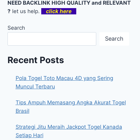
NEED BACKLINK HIGH QUALITY and RELEVANT
?
let us help.
click here
Search
Search
Recent Posts
Pola Togel Toto Macau 4D yang Sering
Muncul Terbaru
Tips Ampuh Memasang Angka Akurat Togel
Brasil
Strategi Jitu Meraih Jackpot Togel Kanada
Setiap Hari