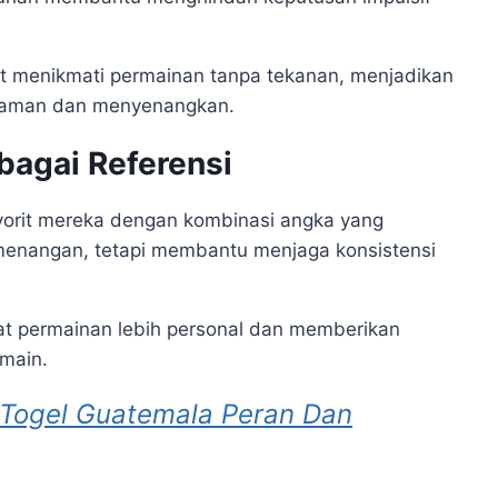
t menikmati permainan tanpa tekanan, menjadikan
g aman dan menyenangkan.
bagai Referensi
rit mereka dengan kombinasi angka yang
kemenangan, tetapi membantu menjaga konsistensi
at permainan lebih personal dan memberikan
rmain.
 Togel Guatemala Peran Dan