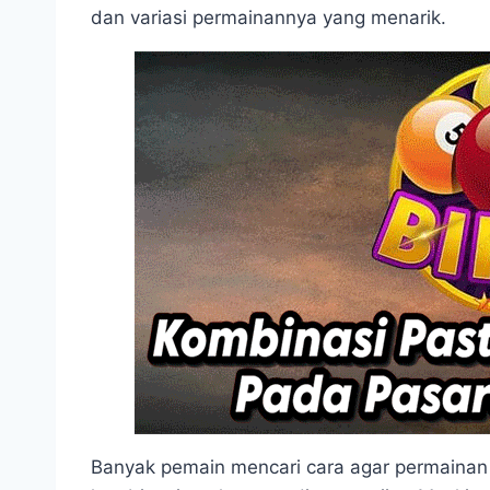
dan variasi permainannya yang menarik.
Banyak pemain mencari cara agar permainan 