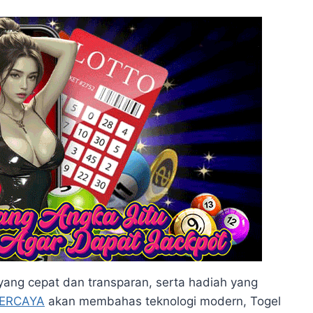
yang cepat dan transparan, serta hadiah yang
ERCAYA
akan membahas teknologi modern, Togel