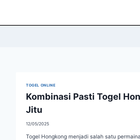
Skip
to
content
TOGEL ONLINE
Kombinasi Pasti Togel Ho
Jitu
12/05/2025
Togel Hongkong menjadi salah satu permaina