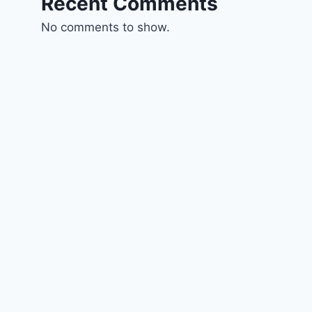
Recent Comments
No comments to show.