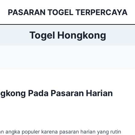
PASARAN TOGEL TERPERCAYA
Togel Hongkong
ngkong Pada Pasaran Harian
n angka populer karena pasaran harian yang rutin