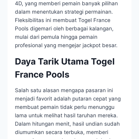
4D, yang memberi pemain banyak pilihan
dalam menentukan strategi permainan.
Fleksibilitas ini membuat Togel France
Pools digemari oleh berbagai kalangan,
mulai dari pemula hingga pemain
profesional yang mengejar jackpot besar.
Daya Tarik Utama Togel
France Pools
Salah satu alasan mengapa pasaran ini
menjadi favorit adalah putaran cepat yang
membuat pemain tidak perlu menunggu
lama untuk melihat hasil taruhan mereka.
Dalam hitungan menit, hasil undian sudah
diumumkan secara terbuka, memberi