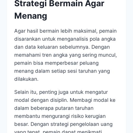
Strategi Bermain Agar
Menang
Agar hasil bermain lebih maksimal, pemain
disarankan untuk menganalisis pola angka
dan data keluaran sebelumnya. Dengan
memahami tren angka yang sering muncul,
pemain bisa memperbesar peluang
menang dalam setiap sesi taruhan yang
dilakukan.
Selain itu, penting juga untuk mengatur
modal dengan disiplin. Membagi modal ke
dalam beberapa putaran taruhan
membantu mengurangi risiko kerugian
besar. Dengan strategi pengelolaan uang
yang tepat, pemain dapat menikmati