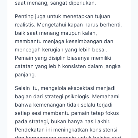
saat menang, sangat diperlukan.
Penting juga untuk menetapkan tujuan
realistis. Mengetahui kapan harus berhenti,
baik saat menang maupun kalah,
membantu menjaga keseimbangan dan
mencegah kerugian yang lebih besar.
Pemain yang disiplin biasanya memiliki
catatan yang lebih konsisten dalam jangka
panjang.
Selain itu, mengelola ekspektasi menjadi
bagian dari strategi psikologis. Memahami
bahwa kemenangan tidak selalu terjadi
setiap sesi membantu pemain tetap fokus
pada strategi, bukan hanya hasil akhir.
Pendekatan ini meningkatkan konsistensi