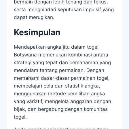
bermain dengan lebih tenang dan fokus,
serta menghindari keputusan impulsif yang
dapat merugikan.
Kesimpulan
Mendapatkan angka jitu dalam togel
Botswana memerlukan kombinasi antara
strategi yang tepat dan pemahaman yang
mendalam tentang permainan. Dengan
memahami dasar-dasar permainan togel,
mempelajari pola dan statistik angka,
menggunakan metode pemilihan angka
yang variatif, mengelola anggaran dengan
bijak, dan bergabung dengan komunitas
togel.