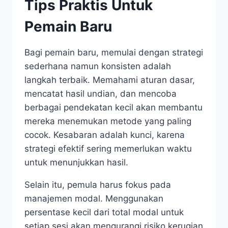
Tips Praktis Untuk
Pemain Baru
Bagi pemain baru, memulai dengan strategi
sederhana namun konsisten adalah
langkah terbaik. Memahami aturan dasar,
mencatat hasil undian, dan mencoba
berbagai pendekatan kecil akan membantu
mereka menemukan metode yang paling
cocok. Kesabaran adalah kunci, karena
strategi efektif sering memerlukan waktu
untuk menunjukkan hasil.
Selain itu, pemula harus fokus pada
manajemen modal. Menggunakan
persentase kecil dari total modal untuk
setiap sesi akan mengurangi risiko kerugian