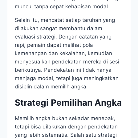
muncul tanpa cepat kehabisan modal.
Selain itu, mencatat setiap taruhan yang
dilakukan sangat membantu dalam
evaluasi strategi. Dengan catatan yang
rapi, pemain dapat melihat pola
kemenangan dan kekalahan, kemudian
menyesuaikan pendekatan mereka di sesi
berikutnya. Pendekatan ini tidak hanya
menjaga modal, tetapi juga meningkatkan
disiplin dalam memilih angka.
Strategi Pemilihan Angka
Memilih angka bukan sekadar menebak,
tetapi bisa dilakukan dengan pendekatan
yang lebih sistematis. Salah satu strategi