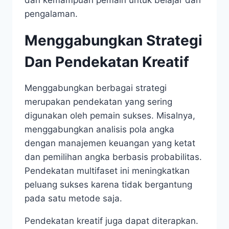
dan kemampuan pemain untuk belajar dari
pengalaman.
Menggabungkan Strategi
Dan Pendekatan Kreatif
Menggabungkan berbagai strategi
merupakan pendekatan yang sering
digunakan oleh pemain sukses. Misalnya,
menggabungkan analisis pola angka
dengan manajemen keuangan yang ketat
dan pemilihan angka berbasis probabilitas.
Pendekatan multifaset ini meningkatkan
peluang sukses karena tidak bergantung
pada satu metode saja.
Pendekatan kreatif juga dapat diterapkan.