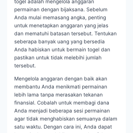
togel adalah mengelola anggaran
permainan dengan bijaksana. Sebelum
Anda mulai memasang angka, penting
untuk menetapkan anggaran yang jelas
dan mematuhi batasan tersebut. Tentukan
seberapa banyak uang yang bersedia
Anda habiskan untuk bermain togel dan
pastikan untuk tidak melebihi jumlah
tersebut.
Mengelola anggaran dengan baik akan
membantu Anda menikmati permainan
lebih lama tanpa merasakan tekanan
finansial. Cobalah untuk membagi dana
Anda menjadi beberapa sesi permainan
agar tidak menghabiskan semuanya dalam
satu waktu. Dengan cara ini, Anda dapat