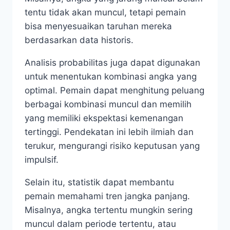
tentu tidak akan muncul, tetapi pemain
bisa menyesuaikan taruhan mereka
berdasarkan data historis.
Analisis probabilitas juga dapat digunakan
untuk menentukan kombinasi angka yang
optimal. Pemain dapat menghitung peluang
berbagai kombinasi muncul dan memilih
yang memiliki ekspektasi kemenangan
tertinggi. Pendekatan ini lebih ilmiah dan
terukur, mengurangi risiko keputusan yang
impulsif.
Selain itu, statistik dapat membantu
pemain memahami tren jangka panjang.
Misalnya, angka tertentu mungkin sering
muncul dalam periode tertentu, atau