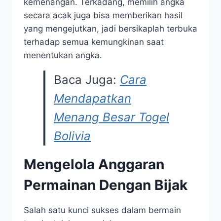
kemenangan. Terkadang, memilih angka
secara acak juga bisa memberikan hasil
yang mengejutkan, jadi bersikaplah terbuka
terhadap semua kemungkinan saat
menentukan angka.
Baca Juga:
Cara
Mendapatkan
Menang Besar Togel
Bolivia
Mengelola Anggaran
Permainan Dengan Bijak
Salah satu kunci sukses dalam bermain