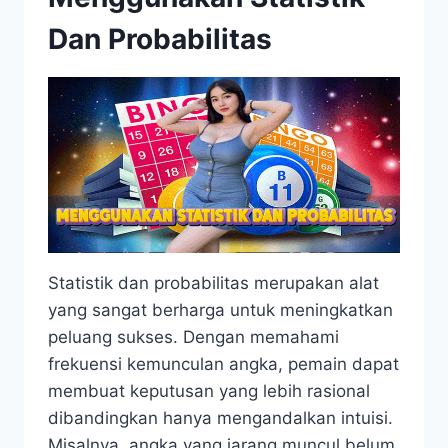
Dan Probabilitas
Statistik dan probabilitas merupakan alat
yang sangat berharga untuk meningkatkan
peluang sukses. Dengan memahami
frekuensi kemunculan angka, pemain dapat
membuat keputusan yang lebih rasional
dibandingkan hanya mengandalkan intuisi.
Misalnya, angka yang jarang muncul belum