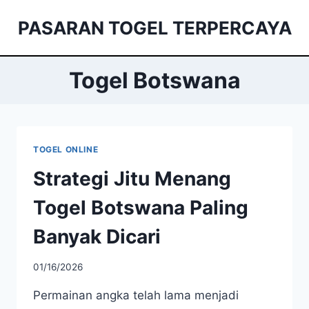
Skip
PASARAN TOGEL TERPERCAYA
to
content
Togel Botswana
TOGEL ONLINE
Strategi Jitu Menang
Togel Botswana Paling
Banyak Dicari
01/16/2026
Permainan angka telah lama menjadi