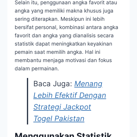
Selain itu, penggunaan angka favorit atau
angka yang memiliki makna khusus juga
sering diterapkan. Meskipun ini lebih
bersifat personal, kombinasi antara angka
favorit dan angka yang dianalisis secara
statistik dapat meningkatkan keyakinan
pemain saat memilih angka. Hal ini
membantu menjaga motivasi dan fokus
dalam permainan.
Baca Juga:
Menang
Lebih Efektif Dengan
Strategi Jackpot
Togel Pakistan
Menggunakan Statistik