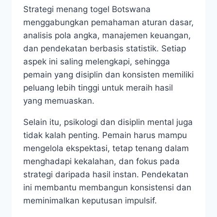
Strategi menang togel Botswana
menggabungkan pemahaman aturan dasar,
analisis pola angka, manajemen keuangan,
dan pendekatan berbasis statistik. Setiap
aspek ini saling melengkapi, sehingga
pemain yang disiplin dan konsisten memiliki
peluang lebih tinggi untuk meraih hasil
yang memuaskan.
Selain itu, psikologi dan disiplin mental juga
tidak kalah penting. Pemain harus mampu
mengelola ekspektasi, tetap tenang dalam
menghadapi kekalahan, dan fokus pada
strategi daripada hasil instan. Pendekatan
ini membantu membangun konsistensi dan
meminimalkan keputusan impulsif.