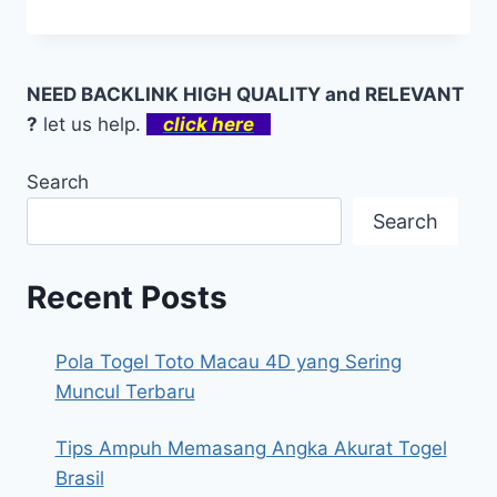
NEED BACKLINK HIGH QUALITY and RELEVANT
?
let us help.
click here
Search
Search
Recent Posts
Pola Togel Toto Macau 4D yang Sering
Muncul Terbaru
Tips Ampuh Memasang Angka Akurat Togel
Brasil