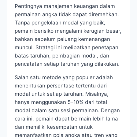
Pentingnya manajemen keuangan dalam
permainan angka tidak dapat diremehkan.
Tanpa pengelolaan modal yang baik,
pemain berisiko mengalami kerugian besar,
bahkan sebelum peluang kemenangan
muncul. Strategi ini melibatkan penetapan
batas taruhan, pembagian modal, dan
pencatatan setiap taruhan yang dilakukan.
Salah satu metode yang populer adalah
menentukan persentase tertentu dari
modal untuk setiap taruhan. Misalnya,
hanya menggunakan 5–10% dari total
modal dalam satu sesi permainan. Dengan
cara ini, pemain dapat bermain lebih lama
dan memiliki kesempatan untuk
memanfaatkan pola angka atau tren yang