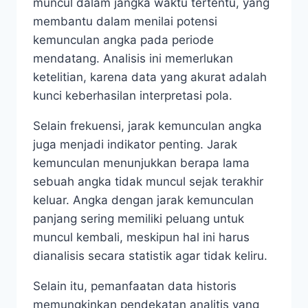
muncul dalam jangka waktu tertentu, yang
membantu dalam menilai potensi
kemunculan angka pada periode
mendatang. Analisis ini memerlukan
ketelitian, karena data yang akurat adalah
kunci keberhasilan interpretasi pola.
Selain frekuensi, jarak kemunculan angka
juga menjadi indikator penting. Jarak
kemunculan menunjukkan berapa lama
sebuah angka tidak muncul sejak terakhir
keluar. Angka dengan jarak kemunculan
panjang sering memiliki peluang untuk
muncul kembali, meskipun hal ini harus
dianalisis secara statistik agar tidak keliru.
Selain itu, pemanfaatan data historis
memungkinkan pendekatan analitis yang