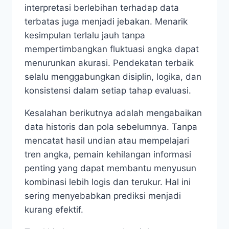
interpretasi berlebihan terhadap data
terbatas juga menjadi jebakan. Menarik
kesimpulan terlalu jauh tanpa
mempertimbangkan fluktuasi angka dapat
menurunkan akurasi. Pendekatan terbaik
selalu menggabungkan disiplin, logika, dan
konsistensi dalam setiap tahap evaluasi.
Kesalahan berikutnya adalah mengabaikan
data historis dan pola sebelumnya. Tanpa
mencatat hasil undian atau mempelajari
tren angka, pemain kehilangan informasi
penting yang dapat membantu menyusun
kombinasi lebih logis dan terukur. Hal ini
sering menyebabkan prediksi menjadi
kurang efektif.