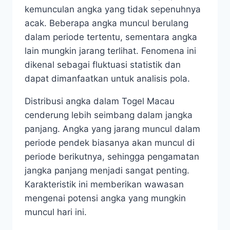
kemunculan angka yang tidak sepenuhnya
acak. Beberapa angka muncul berulang
dalam periode tertentu, sementara angka
lain mungkin jarang terlihat. Fenomena ini
dikenal sebagai fluktuasi statistik dan
dapat dimanfaatkan untuk analisis pola.
Distribusi angka dalam Togel Macau
cenderung lebih seimbang dalam jangka
panjang. Angka yang jarang muncul dalam
periode pendek biasanya akan muncul di
periode berikutnya, sehingga pengamatan
jangka panjang menjadi sangat penting.
Karakteristik ini memberikan wawasan
mengenai potensi angka yang mungkin
muncul hari ini.