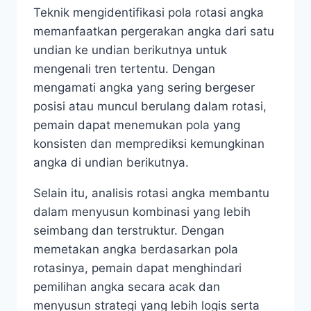
Teknik mengidentifikasi pola rotasi angka
memanfaatkan pergerakan angka dari satu
undian ke undian berikutnya untuk
mengenali tren tertentu. Dengan
mengamati angka yang sering bergeser
posisi atau muncul berulang dalam rotasi,
pemain dapat menemukan pola yang
konsisten dan memprediksi kemungkinan
angka di undian berikutnya.
Selain itu, analisis rotasi angka membantu
dalam menyusun kombinasi yang lebih
seimbang dan terstruktur. Dengan
memetakan angka berdasarkan pola
rotasinya, pemain dapat menghindari
pemilihan angka secara acak dan
menyusun strategi yang lebih logis serta