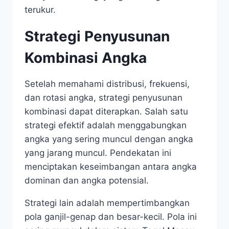
terukur.
Strategi Penyusunan
Kombinasi Angka
Setelah memahami distribusi, frekuensi,
dan rotasi angka, strategi penyusunan
kombinasi dapat diterapkan. Salah satu
strategi efektif adalah menggabungkan
angka yang sering muncul dengan angka
yang jarang muncul. Pendekatan ini
menciptakan keseimbangan antara angka
dominan dan angka potensial.
Strategi lain adalah mempertimbangkan
pola ganjil-genap dan besar-kecil. Pola ini