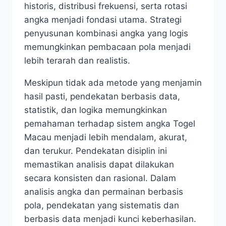
historis, distribusi frekuensi, serta rotasi
angka menjadi fondasi utama. Strategi
penyusunan kombinasi angka yang logis
memungkinkan pembacaan pola menjadi
lebih terarah dan realistis.
Meskipun tidak ada metode yang menjamin
hasil pasti, pendekatan berbasis data,
statistik, dan logika memungkinkan
pemahaman terhadap sistem angka Togel
Macau menjadi lebih mendalam, akurat,
dan terukur. Pendekatan disiplin ini
memastikan analisis dapat dilakukan
secara konsisten dan rasional. Dalam
analisis angka dan permainan berbasis
pola, pendekatan yang sistematis dan
berbasis data menjadi kunci keberhasilan.