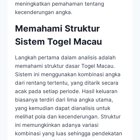
meningkatkan pemahaman tentang
kecenderungan angka.
Memahami Struktur
Sistem Togel Macau
Langkah pertama dalam analisis adalah
memahami struktur dasar Togel Macau.
Sistem ini menggunakan kombinasi angka
dari rentang tertentu, yang ditarik secara
acak pada setiap periode. Hasil keluaran
biasanya terdiri dari lima angka utama,
yang kemudian dapat dianalisis untuk
melihat pola dan kecenderungan. Struktur
ini memungkinkan adanya variasi
kombinasi yang luas sehingga pendekatan