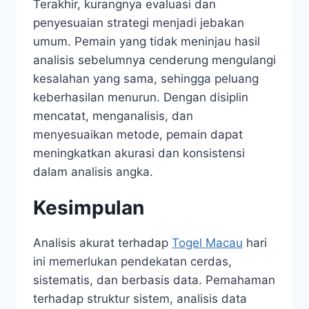
Terakhir, kurangnya evaluasi dan
penyesuaian strategi menjadi jebakan
umum. Pemain yang tidak meninjau hasil
analisis sebelumnya cenderung mengulangi
kesalahan yang sama, sehingga peluang
keberhasilan menurun. Dengan disiplin
mencatat, menganalisis, dan
menyesuaikan metode, pemain dapat
meningkatkan akurasi dan konsistensi
dalam analisis angka.
Kesimpulan
Analisis akurat terhadap
Togel Macau
hari
ini memerlukan pendekatan cerdas,
sistematis, dan berbasis data. Pemahaman
terhadap struktur sistem, analisis data