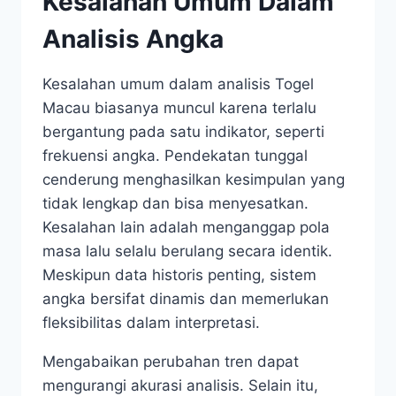
Kesalahan Umum Dalam
Analisis Angka
Kesalahan umum dalam analisis Togel
Macau biasanya muncul karena terlalu
bergantung pada satu indikator, seperti
frekuensi angka. Pendekatan tunggal
cenderung menghasilkan kesimpulan yang
tidak lengkap dan bisa menyesatkan.
Kesalahan lain adalah menganggap pola
masa lalu selalu berulang secara identik.
Meskipun data historis penting, sistem
angka bersifat dinamis dan memerlukan
fleksibilitas dalam interpretasi.
Mengabaikan perubahan tren dapat
mengurangi akurasi analisis. Selain itu,