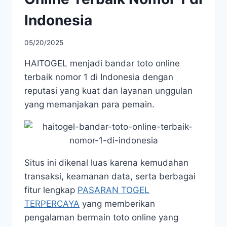
Indonesia
05/20/2025
HAITOGEL menjadi bandar toto online
terbaik nomor 1 di Indonesia dengan
reputasi yang kuat dan layanan unggulan
yang memanjakan para pemain.
Situs ini dikenal luas karena kemudahan
transaksi, keamanan data, serta berbagai
fitur lengkap
PASARAN TOGEL
TERPERCAYA
yang memberikan
pengalaman bermain toto online yang