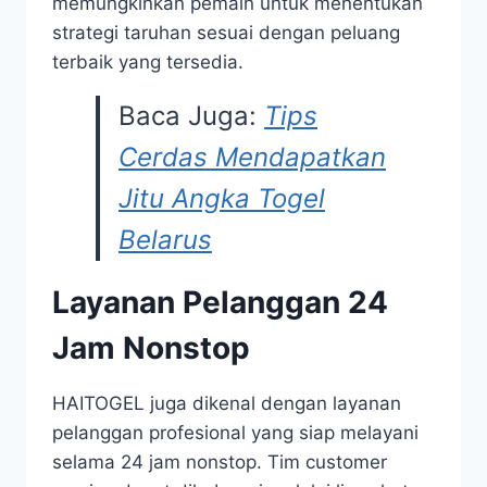
memungkinkan pemain untuk menentukan
strategi taruhan sesuai dengan peluang
terbaik yang tersedia
.
Baca Juga:
Tips
Cerdas Mendapatkan
Jitu Angka Togel
Belarus
Layanan Pelanggan 24
Jam Nonstop
HAITOGEL juga dikenal dengan layanan
pelanggan profesional yang siap melayani
selama 24 jam nonstop. Tim customer