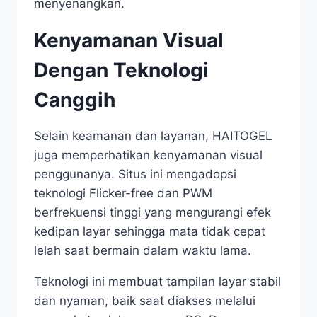
menyenangkan
.
Kenyamanan Visual
Dengan Teknologi
Canggih
Selain keamanan dan layanan, HAITOGEL
juga memperhatikan kenyamanan visual
penggunanya. Situs ini mengadopsi
teknologi Flicker-free dan PWM
berfrekuensi tinggi yang mengurangi efek
kedipan layar sehingga mata tidak cepat
lelah saat bermain dalam waktu lama.
Teknologi ini membuat tampilan layar stabil
dan nyaman, baik saat diakses melalui