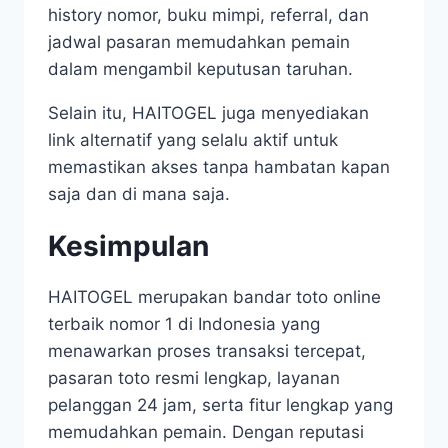
history nomor, buku mimpi, referral, dan
jadwal pasaran memudahkan pemain
dalam mengambil keputusan taruhan.
Selain itu, HAITOGEL juga menyediakan
link alternatif yang selalu aktif untuk
memastikan akses tanpa hambatan kapan
saja dan di mana saja
.
Kesimpulan
HAITOGEL merupakan bandar toto online
terbaik nomor 1 di Indonesia yang
menawarkan proses transaksi tercepat,
pasaran toto resmi lengkap, layanan
pelanggan 24 jam, serta fitur lengkap yang
memudahkan pemain. Dengan reputasi