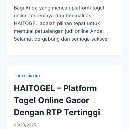
Bagi Anda yang mencari platform togel
online terpercaya dan berkualitas,
HAITOGEL adalah pilihan tepat untuk
memulai petualangan judi online Anda.
Selamat bergabung dan semoga sukses!
TOGEL ONLINE
HAITOGEL – Platform
Togel Online Gacor
Dengan RTP Tertinggi
05/20/2025