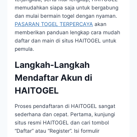
memudahkan siapa saja untuk bergabung
dan mulai bermain togel dengan nyaman.
PASARAN TOGEL TERPERCAYA
akan
memberikan panduan lengkap cara mudah
daftar dan main di situs HAITOGEL untuk
pemula.
Langkah-Langkah
Mendaftar Akun di
HAITOGEL
Proses pendaftaran di HAITOGEL sangat
sederhana dan cepat. Pertama, kunjungi
situs resmi HAITOGEL dan cari tombol
“Daftar” atau “Register”. Isi formulir