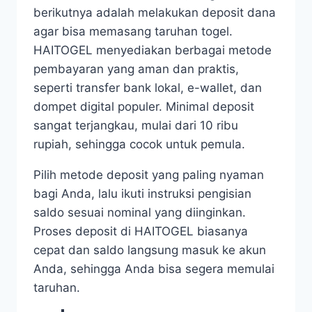
berikutnya adalah melakukan deposit dana
agar bisa memasang taruhan togel.
HAITOGEL menyediakan berbagai metode
pembayaran yang aman dan praktis,
seperti transfer bank lokal, e-wallet, dan
dompet digital populer. Minimal deposit
sangat terjangkau, mulai dari 10 ribu
rupiah, sehingga cocok untuk pemula.
Pilih metode deposit yang paling nyaman
bagi Anda, lalu ikuti instruksi pengisian
saldo sesuai nominal yang diinginkan.
Proses deposit di HAITOGEL biasanya
cepat dan saldo langsung masuk ke akun
Anda, sehingga Anda bisa segera memulai
taruhan.