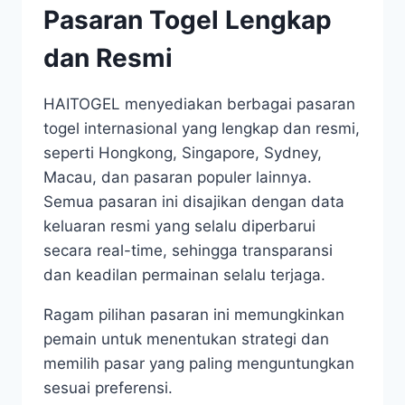
Pasaran Togel Lengkap
dan Resmi
HAITOGEL menyediakan berbagai pasaran
togel internasional yang lengkap dan resmi,
seperti Hongkong, Singapore, Sydney,
Macau, dan pasaran populer lainnya.
Semua pasaran ini disajikan dengan data
keluaran resmi yang selalu diperbarui
secara real-time, sehingga transparansi
dan keadilan permainan selalu terjaga.
Ragam pilihan pasaran ini memungkinkan
pemain untuk menentukan strategi dan
memilih pasar yang paling menguntungkan
sesuai preferensi.