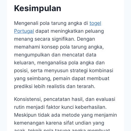
Kesimpulan
Mengenali pola tarung angka di
togel
Portugal
dapat meningkatkan peluang
menang secara signifikan. Dengan
memahami konsep pola tarung angka,
mengumpulkan dan mencatat data
keluaran, menganalisa pola angka dan
posisi, serta menyusun strategi kombinasi
yang seimbang, pemain dapat membuat
prediksi lebih realistis dan terarah.
Konsistensi, pencatatan hasil, dan evaluasi
rutin menjadi faktor kunci keberhasilan.
Meskipun tidak ada metode yang menjamin
kemenangan karena sifat undian yang
acak, teknik pola tarung angka membuat