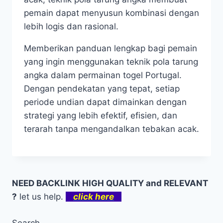
pemain dapat menyusun kombinasi dengan
lebih logis dan rasional.
Memberikan panduan lengkap bagi pemain
yang ingin menggunakan teknik pola tarung
angka dalam permainan togel Portugal.
Dengan pendekatan yang tepat, setiap
periode undian dapat dimainkan dengan
strategi yang lebih efektif, efisien, dan
terarah tanpa mengandalkan tebakan acak.
NEED BACKLINK HIGH QUALITY and RELEVANT
?
let us help.
click here
Search