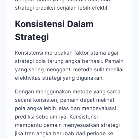
strategi prediksi berjalan lebih efektif.
Konsistensi Dalam
Strategi
Konsistensi merupakan faktor utama agar
strategi pola tarung angka berhasil. Pemain
yang sering mengganti metode sulit menilai
efektivitas strategi yang digunakan.
Dengan menggunakan metode yang sama
secara konsisten, pemain dapat melihat
pola angka lebih jelas dan mengevaluasi
prediksi sebelumnya. Konsistensi
membantu pemain menyesuaikan strategi
jika tren angka berubah dari periode ke