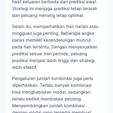
hasil keluaran berbeda dari prediksi awal.
Strategi ini menjaga prediksi tetap terarah
dan peluang menang tetap optimal.
Selain itu, memperhatikan tren harian atau
mingguan juga penting. Beberapa angka
panas memiliki kecenderungan muncul
pada hari tertentu. Dengan menyesuaikan
prediksi sesuai tren periode, peluang
prediksi menjadi lebih tinggi dan strategi
lebih efektif.
Pengaturan jumlah kombinasi juga perlu
diperhatikan. Terlalu banyak kombinasi
bisa menghabiskan modal, sedangkan
terlalu sedikit membatasi peluang.
Menyeimbangkan jumlah kombinasi
dengan modal yang tersedia membuat