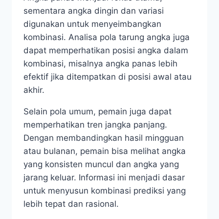
sementara angka dingin dan variasi
digunakan untuk menyeimbangkan
kombinasi. Analisa pola tarung angka juga
dapat memperhatikan posisi angka dalam
kombinasi, misalnya angka panas lebih
efektif jika ditempatkan di posisi awal atau
akhir.
Selain pola umum, pemain juga dapat
memperhatikan tren jangka panjang.
Dengan membandingkan hasil mingguan
atau bulanan, pemain bisa melihat angka
yang konsisten muncul dan angka yang
jarang keluar. Informasi ini menjadi dasar
untuk menyusun kombinasi prediksi yang
lebih tepat dan rasional.