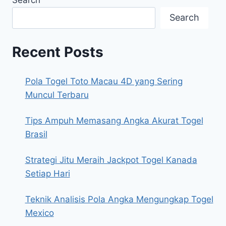
Search
Recent Posts
Pola Togel Toto Macau 4D yang Sering
Muncul Terbaru
Tips Ampuh Memasang Angka Akurat Togel
Brasil
Strategi Jitu Meraih Jackpot Togel Kanada
Setiap Hari
Teknik Analisis Pola Angka Mengungkap Togel
Mexico