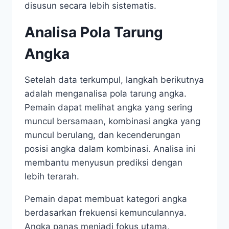
disusun secara lebih sistematis.
Analisa Pola Tarung
Angka
Setelah data terkumpul, langkah berikutnya
adalah menganalisa pola tarung angka.
Pemain dapat melihat angka yang sering
muncul bersamaan, kombinasi angka yang
muncul berulang, dan kecenderungan
posisi angka dalam kombinasi. Analisa ini
membantu menyusun prediksi dengan
lebih terarah.
Pemain dapat membuat kategori angka
berdasarkan frekuensi kemunculannya.
Angka panas menjadi fokus utama,