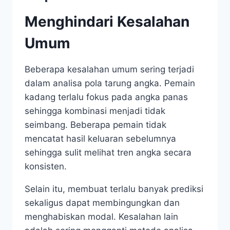
Menghindari Kesalahan
Umum
Beberapa kesalahan umum sering terjadi
dalam analisa pola tarung angka. Pemain
kadang terlalu fokus pada angka panas
sehingga kombinasi menjadi tidak
seimbang. Beberapa pemain tidak
mencatat hasil keluaran sebelumnya
sehingga sulit melihat tren angka secara
konsisten.
Selain itu, membuat terlalu banyak prediksi
sekaligus dapat membingungkan dan
menghabiskan modal. Kesalahan lain