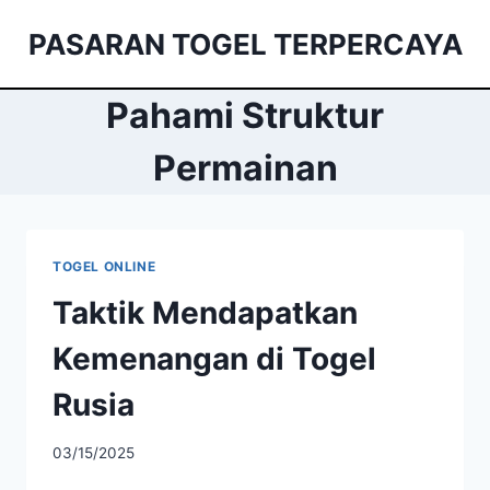
Skip
PASARAN TOGEL TERPERCAYA
to
content
Pahami Struktur
Permainan
TOGEL ONLINE
Taktik Mendapatkan
Kemenangan di Togel
Rusia
03/15/2025