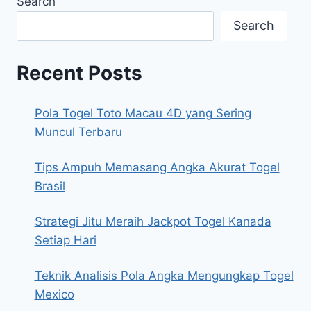
Search
Search
Recent Posts
Pola Togel Toto Macau 4D yang Sering
Muncul Terbaru
Tips Ampuh Memasang Angka Akurat Togel
Brasil
Strategi Jitu Meraih Jackpot Togel Kanada
Setiap Hari
Teknik Analisis Pola Angka Mengungkap Togel
Mexico