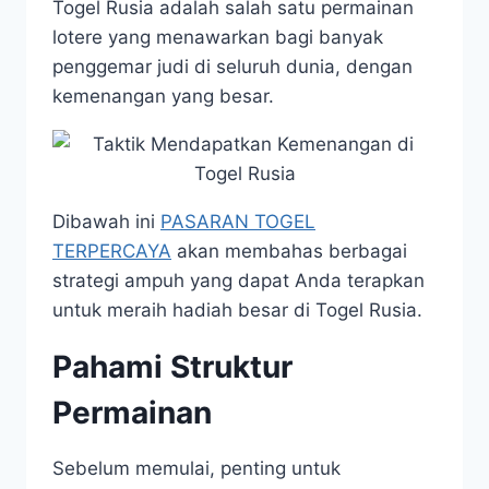
Togel Rusia adalah salah satu permainan
lotere yang menawarkan bagi banyak
penggemar judi di seluruh dunia, dengan
kemenangan yang besar.
Dibawah ini
PASARAN TOGEL
TERPERCAYA
akan membahas berbagai
strategi ampuh yang dapat Anda terapkan
untuk meraih hadiah besar di Togel Rusia.
Pahami Struktur
Permainan
Sebelum memulai, penting untuk