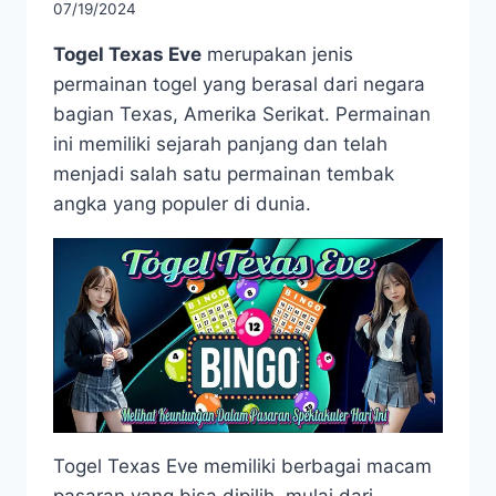
07/19/2024
Togel Texas Eve
merupakan jenis
permainan togel yang berasal dari negara
bagian Texas, Amerika Serikat. Permainan
ini memiliki sejarah panjang dan telah
menjadi salah satu permainan tembak
angka yang populer di dunia.
Togel Texas Eve memiliki berbagai macam