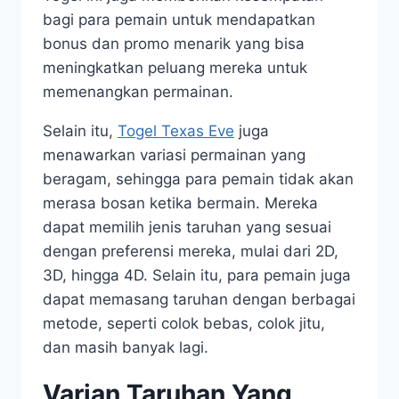
bagi para pemain untuk mendapatkan
bonus dan promo menarik yang bisa
meningkatkan peluang mereka untuk
memenangkan permainan.
Selain itu,
Togel Texas Eve
juga
menawarkan variasi permainan yang
beragam, sehingga para pemain tidak akan
merasa bosan ketika bermain. Mereka
dapat memilih jenis taruhan yang sesuai
dengan preferensi mereka, mulai dari 2D,
3D, hingga 4D. Selain itu, para pemain juga
dapat memasang taruhan dengan berbagai
metode, seperti colok bebas, colok jitu,
dan masih banyak lagi.
Varian Taruhan Yang