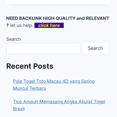
NEED BACKLINK HIGH QUALITY and RELEVANT
?
let us help.
click here
Search
Search
Recent Posts
Pola Togel Toto Macau 4D yang Sering
Muncul Terbaru
Tips Ampuh Memasang Angka Akurat Togel
Brasil