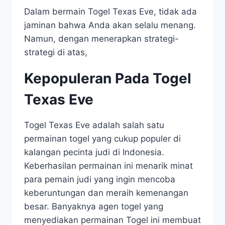
Dalam bermain Togel Texas Eve, tidak ada
jaminan bahwa Anda akan selalu menang.
Namun, dengan menerapkan strategi-
strategi di atas,
Kepopuleran Pada Togel
Texas Eve
Togel Texas Eve adalah salah satu
permainan togel yang cukup populer di
kalangan pecinta judi di Indonesia.
Keberhasilan permainan ini menarik minat
para pemain judi yang ingin mencoba
keberuntungan dan meraih kemenangan
besar. Banyaknya agen togel yang
menyediakan permainan Togel ini membuat