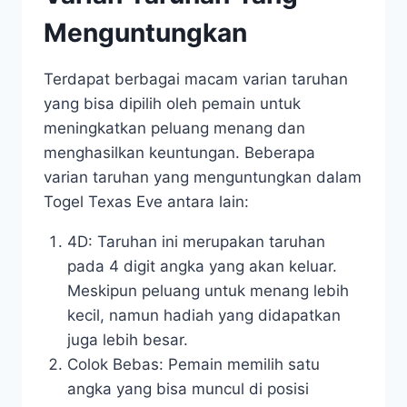
Menguntungkan
Terdapat berbagai macam varian taruhan
yang bisa dipilih oleh pemain untuk
meningkatkan peluang menang dan
menghasilkan keuntungan. Beberapa
varian taruhan yang menguntungkan dalam
Togel Texas Eve antara lain:
4D: Taruhan ini merupakan taruhan
pada 4 digit angka yang akan keluar.
Meskipun peluang untuk menang lebih
kecil, namun hadiah yang didapatkan
juga lebih besar.
Colok Bebas: Pemain memilih satu
angka yang bisa muncul di posisi