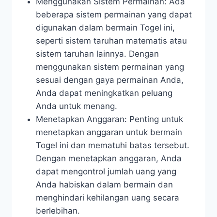
Menggunakan Sistem Permainan: Ada
beberapa sistem permainan yang dapat
digunakan dalam bermain Togel ini,
seperti sistem taruhan matematis atau
sistem taruhan lainnya. Dengan
menggunakan sistem permainan yang
sesuai dengan gaya permainan Anda,
Anda dapat meningkatkan peluang
Anda untuk menang.
Menetapkan Anggaran: Penting untuk
menetapkan anggaran untuk bermain
Togel ini dan mematuhi batas tersebut.
Dengan menetapkan anggaran, Anda
dapat mengontrol jumlah uang yang
Anda habiskan dalam bermain dan
menghindari kehilangan uang secara
berlebihan.