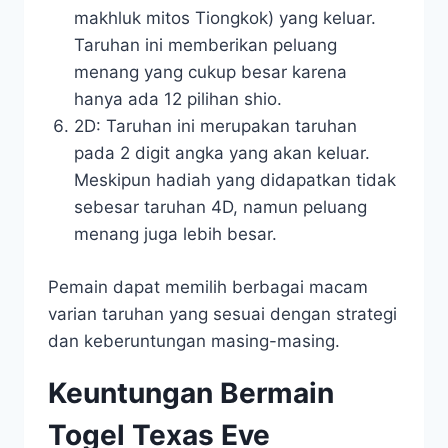
makhluk mitos Tiongkok) yang keluar.
Taruhan ini memberikan peluang
menang yang cukup besar karena
hanya ada 12 pilihan shio.
2D: Taruhan ini merupakan taruhan
pada 2 digit angka yang akan keluar.
Meskipun hadiah yang didapatkan tidak
sebesar taruhan 4D, namun peluang
menang juga lebih besar.
Pemain dapat memilih berbagai macam
varian taruhan yang sesuai dengan strategi
dan keberuntungan masing-masing.
Keuntungan Bermain
Togel Texas Eve