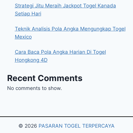
Strategi Jitu Meraih Jackpot Togel Kanada
Setiap Hari
Teknik Analisis Pola Angka Mengungkap Togel
Mexico
Cara Baca Pola Angka Harian Di Togel
Hongkong 4D
Recent Comments
No comments to show.
© 2026
PASARAN TOGEL TERPERCAYA