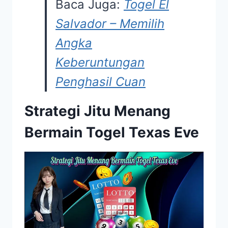
Baca Juga:
Togel El
Salvador – Memilih
Angka
Keberuntungan
Penghasil Cuan
Strategi Jitu Menang
Bermain Togel Texas Eve