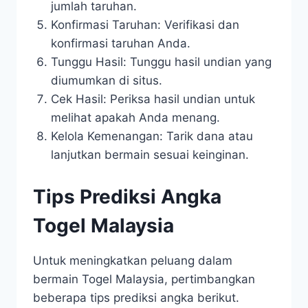
jumlah taruhan.
Konfirmasi Taruhan: Verifikasi dan
konfirmasi taruhan Anda.
Tunggu Hasil: Tunggu hasil undian yang
diumumkan di situs.
Cek Hasil: Periksa hasil undian untuk
melihat apakah Anda menang.
Kelola Kemenangan: Tarik dana atau
lanjutkan bermain sesuai keinginan.
Tips Prediksi Angka
Togel Malaysia
Untuk meningkatkan peluang dalam
bermain Togel Malaysia, pertimbangkan
beberapa tips prediksi angka berikut.