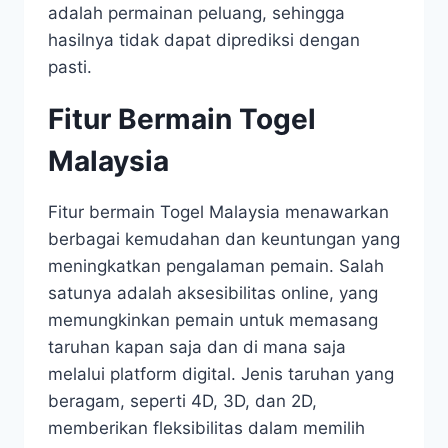
adalah permainan peluang, sehingga
hasilnya tidak dapat diprediksi dengan
pasti.
Fitur Bermain Togel
Malaysia
Fitur bermain Togel Malaysia menawarkan
berbagai kemudahan dan keuntungan yang
meningkatkan pengalaman pemain. Salah
satunya adalah aksesibilitas online, yang
memungkinkan pemain untuk memasang
taruhan kapan saja dan di mana saja
melalui platform digital. Jenis taruhan yang
beragam, seperti 4D, 3D, dan 2D,
memberikan fleksibilitas dalam memilih