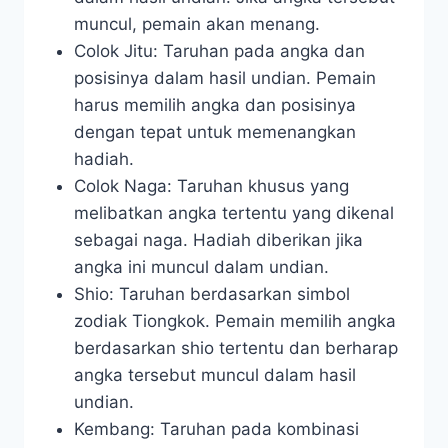
muncul, pemain akan menang.
Colok Jitu: Taruhan pada angka dan
posisinya dalam hasil undian. Pemain
harus memilih angka dan posisinya
dengan tepat untuk memenangkan
hadiah.
Colok Naga: Taruhan khusus yang
melibatkan angka tertentu yang dikenal
sebagai naga. Hadiah diberikan jika
angka ini muncul dalam undian.
Shio: Taruhan berdasarkan simbol
zodiak Tiongkok. Pemain memilih angka
berdasarkan shio tertentu dan berharap
angka tersebut muncul dalam hasil
undian.
Kembang: Taruhan pada kombinasi