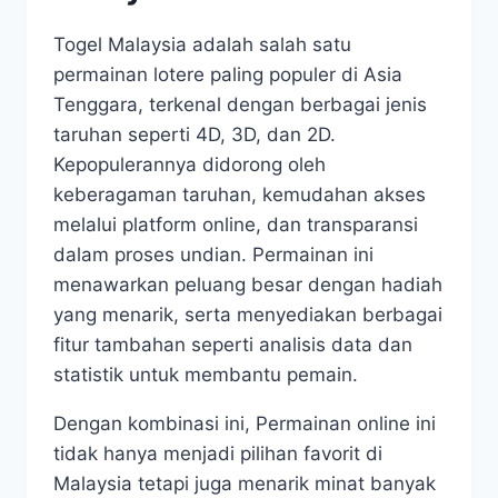
Togel Malaysia adalah salah satu
permainan lotere paling populer di Asia
Tenggara, terkenal dengan berbagai jenis
taruhan seperti 4D, 3D, dan 2D.
Kepopulerannya didorong oleh
keberagaman taruhan, kemudahan akses
melalui platform online, dan transparansi
dalam proses undian. Permainan ini
menawarkan peluang besar dengan hadiah
yang menarik, serta menyediakan berbagai
fitur tambahan seperti analisis data dan
statistik untuk membantu pemain.
Dengan kombinasi ini, Permainan online ini
tidak hanya menjadi pilihan favorit di
Malaysia tetapi juga menarik minat banyak