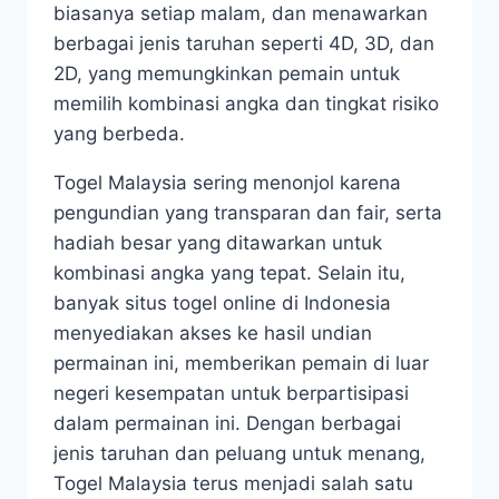
biasanya setiap malam, dan menawarkan
berbagai jenis taruhan seperti 4D, 3D, dan
2D, yang memungkinkan pemain untuk
memilih kombinasi angka dan tingkat risiko
yang berbeda.
Togel Malaysia sering menonjol karena
pengundian yang transparan dan fair, serta
hadiah besar yang ditawarkan untuk
kombinasi angka yang tepat. Selain itu,
banyak situs togel online di Indonesia
menyediakan akses ke hasil undian
permainan ini, memberikan pemain di luar
negeri kesempatan untuk berpartisipasi
dalam permainan ini. Dengan berbagai
jenis taruhan dan peluang untuk menang,
Togel Malaysia terus menjadi salah satu