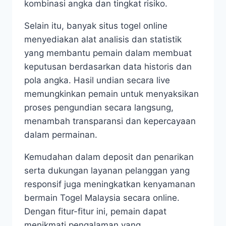
kombinasi angka dan tingkat risiko.
Selain itu, banyak situs togel online
menyediakan alat analisis dan statistik
yang membantu pemain dalam membuat
keputusan berdasarkan data historis dan
pola angka. Hasil undian secara live
memungkinkan pemain untuk menyaksikan
proses pengundian secara langsung,
menambah transparansi dan kepercayaan
dalam permainan.
Kemudahan dalam deposit dan penarikan
serta dukungan layanan pelanggan yang
responsif juga meningkatkan kenyamanan
bermain Togel Malaysia secara online.
Dengan fitur-fitur ini, pemain dapat
menikmati pengalaman yang