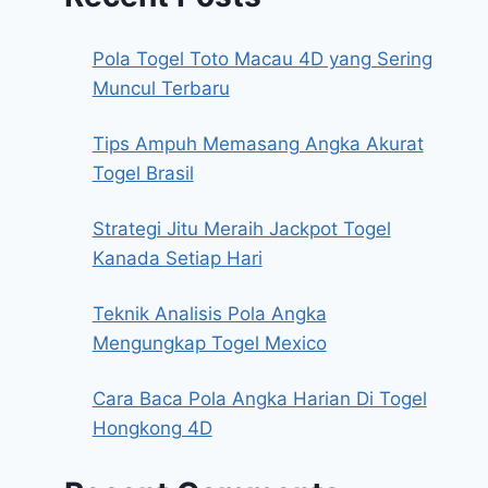
Pola Togel Toto Macau 4D yang Sering
Muncul Terbaru
Tips Ampuh Memasang Angka Akurat
Togel Brasil
Strategi Jitu Meraih Jackpot Togel
Kanada Setiap Hari
Teknik Analisis Pola Angka
Mengungkap Togel Mexico
Cara Baca Pola Angka Harian Di Togel
Hongkong 4D