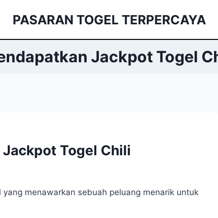
PASARAN TOGEL TERPERCAYA
ndapatkan Jackpot Togel Ch
 Jackpot Togel Chili
gel yang menawarkan sebuah peluang menarik untuk