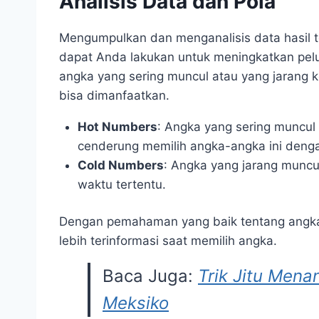
Analisis Data dan Pola
Mengumpulkan dan menganalisis data hasil t
dapat Anda lakukan untuk meningkatkan pe
angka yang sering muncul atau yang jarang 
bisa dimanfaatkan.
Hot Numbers
: Angka yang sering muncul
cenderung memilih angka-angka ini denga
Cold Numbers
: Angka yang jarang muncu
waktu tertentu.
Dengan pemahaman yang baik tentang angka
lebih terinformasi saat memilih angka.
Baca Juga:
Trik Jitu Mena
Meksiko