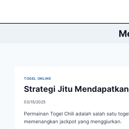
Skip
to
content
Me
TOGEL ONLINE
Strategi Jitu Mendapatkan
03/15/2025
Permainan Togel Chili adalah salah satu to
memenangkan jackpot yang menggiurkan.