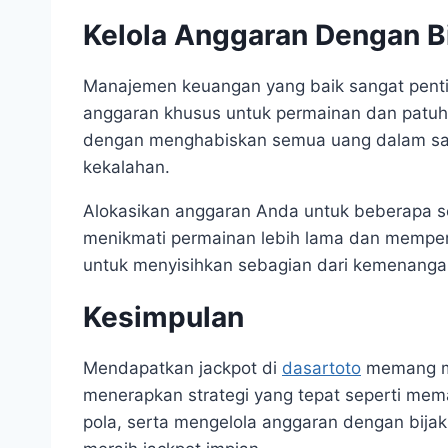
Kelola Anggaran Dengan B
Manajemen keuangan yang baik sangat pent
anggaran khusus untuk permainan dan patuhi 
dengan menghabiskan semua uang dalam satu
kekalahan.
Alokasikan anggaran Anda untuk beberapa se
menikmati permainan lebih lama dan memperb
untuk menyisihkan sebagian dari kemenang
Kesimpulan
Mendapatkan jackpot di
dasartoto
memang me
menerapkan strategi yang tepat seperti mem
pola, serta mengelola anggaran dengan bija