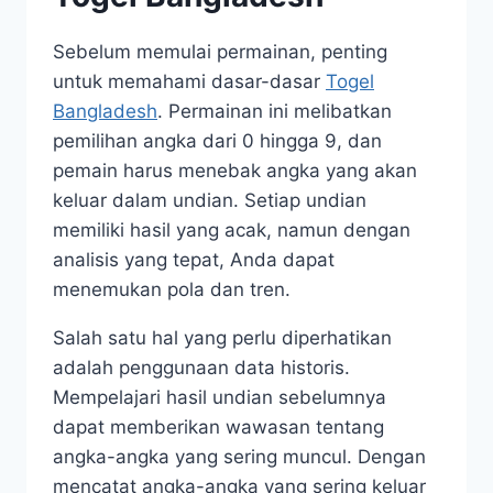
Sebelum memulai permainan, penting
untuk memahami dasar-dasar
Togel
Bangladesh
. Permainan ini melibatkan
pemilihan angka dari 0 hingga 9, dan
pemain harus menebak angka yang akan
keluar dalam undian. Setiap undian
memiliki hasil yang acak, namun dengan
analisis yang tepat, Anda dapat
menemukan pola dan tren.
Salah satu hal yang perlu diperhatikan
adalah penggunaan data historis.
Mempelajari hasil undian sebelumnya
dapat memberikan wawasan tentang
angka-angka yang sering muncul. Dengan
mencatat angka-angka yang sering keluar