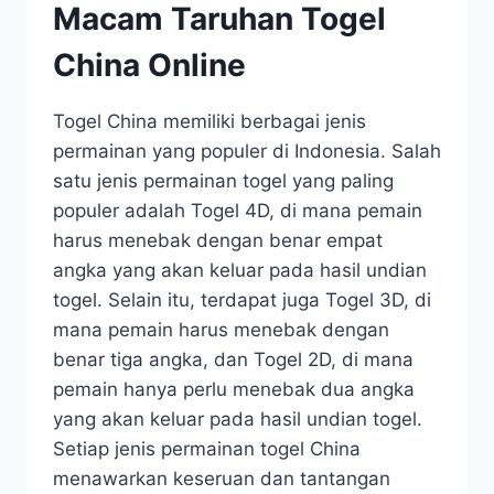
Macam Taruhan Togel
China Online
Togel China memiliki berbagai jenis
permainan yang populer di Indonesia. Salah
satu jenis permainan togel yang paling
populer adalah Togel 4D, di mana pemain
harus menebak dengan benar empat
angka yang akan keluar pada hasil undian
togel. Selain itu, terdapat juga Togel 3D, di
mana pemain harus menebak dengan
benar tiga angka, dan Togel 2D, di mana
pemain hanya perlu menebak dua angka
yang akan keluar pada hasil undian togel.
Setiap jenis permainan togel China
menawarkan keseruan dan tantangan