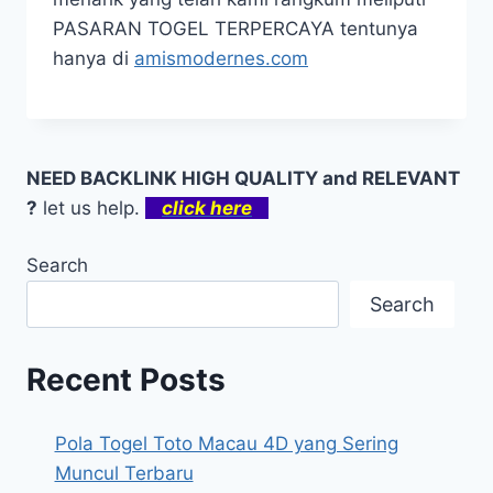
PASARAN TOGEL TERPERCAYA tentunya
hanya di
amismodernes.com
NEED BACKLINK HIGH QUALITY and RELEVANT
?
let us help.
click here
Search
Search
Recent Posts
Pola Togel Toto Macau 4D yang Sering
Muncul Terbaru