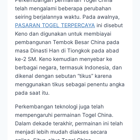
Perkembangan permainan Togel China
telah mengalami beberapa perubahan
seiring berjalannya waktu. Pada awalnya,
PASARAN TOGEL TERPERCAYA
ini disebut
Keno dan digunakan untuk membiayai
pembangunan Tembok Besar China pada
masa Dinasti Han di Tiongkok pada abad
ke-2 SM. Keno kemudian menyebar ke
berbagai negara, termasuk Indonesia, dan
dikenal dengan sebutan “tikus” karena
menggunakan tikus sebagai penentu angka
pada saat itu.
Perkembangan teknologi juga telah
mempengaruhi permainan Togel China.
Dalam dekade terakhir, permainan ini telah
menjadi lebih mudah diakses secara