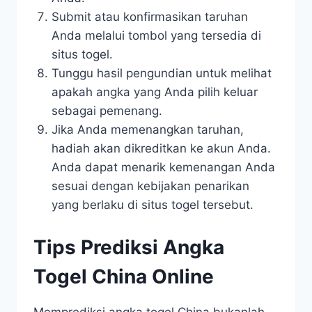
Submit atau konfirmasikan taruhan
Anda melalui tombol yang tersedia di
situs togel.
Tunggu hasil pengundian untuk melihat
apakah angka yang Anda pilih keluar
sebagai pemenang.
Jika Anda memenangkan taruhan,
hadiah akan dikreditkan ke akun Anda.
Anda dapat menarik kemenangan Anda
sesuai dengan kebijakan penarikan
yang berlaku di situs togel tersebut.
Tips Prediksi Angka
Togel China Online
Memprediksi angka togel China bukanlah