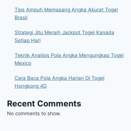
Tips Ampuh Memasang Angka Akurat Togel
Brasil
Strategi Jitu Meraih Jackpot Togel Kanada
Setiap Hari
Teknik Analisis Pola Angka Mengungkap Togel
Mexico
Cara Baca Pola Angka Harian Di Togel
Hongkong 4D
Recent Comments
No comments to show.