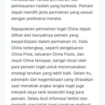
pembayaran hadiah yang berbeda. Pemain
dapat memilih jenis permainan yang sesuai
dengan preferensi mereka.
Kepopuleran permainan togel China dapat
dilihat dari banyaknya pemain yang
berpartisipasi dalam permainan ini. Data
China terlengkap, seperti pengeluaran
China Prize, keluaran China Pools, dan
result China tercepat, sangat dicari oleh
para pemain togel untuk merencanakan
strategi taruhan yang lebih baik. Selain itu,
adrenalin dan kegembiraan yang dirasakan
saat menebak angka-angka togel juga
menjadi daya tarik tersendiri bagi para
pemain. Selalu ikuti informasi terkini dan
menarik yang telah kami rangkum meliputi