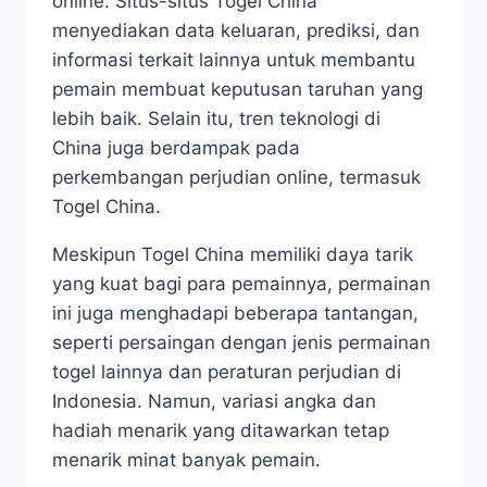
online. Situs-situs Togel China
menyediakan data keluaran, prediksi, dan
informasi terkait lainnya untuk membantu
pemain membuat keputusan taruhan yang
lebih baik. Selain itu, tren teknologi di
China juga berdampak pada
perkembangan perjudian online, termasuk
Togel China.
Meskipun Togel China memiliki daya tarik
yang kuat bagi para pemainnya, permainan
ini juga menghadapi beberapa tantangan,
seperti persaingan dengan jenis permainan
togel lainnya dan peraturan perjudian di
Indonesia. Namun, variasi angka dan
hadiah menarik yang ditawarkan tetap
menarik minat banyak pemain.