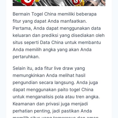
Bermain Togel China memiliki beberapa
fitur yang dapat Anda manfaatkan.
Pertama, Anda dapat menggunakan data
keluaran dan prediksi yang disediakan oleh
situs seperti Data China untuk membantu
Anda memilih angka yang akan Anda
pertaruhkan.
Selain itu, ada fitur live draw yang
memungkinkan Anda melihat hasil
pengundian secara langsung. Anda juga
dapat menggunakan paito togel China
untuk menganalisis pola atau tren angka.
Keamanan dan privasi juga menjadi
perhatian penting, jadi pastikan Anda
memilih situs yang terpercaya dan aman.