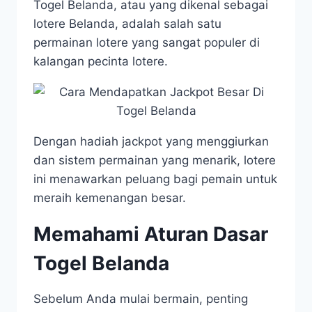
Togel Belanda, atau yang dikenal sebagai
lotere Belanda, adalah salah satu
permainan lotere yang sangat populer di
kalangan pecinta lotere.
Dengan hadiah jackpot yang menggiurkan
dan sistem permainan yang menarik, lotere
ini menawarkan peluang bagi pemain untuk
meraih kemenangan besar.
Memahami Aturan Dasar
Togel Belanda
Sebelum Anda mulai bermain, penting