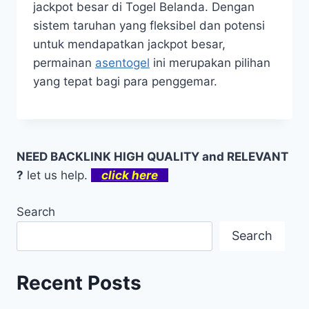
jackpot besar di Togel Belanda. Dengan
sistem taruhan yang fleksibel dan potensi
untuk mendapatkan jackpot besar,
permainan
asentogel
ini merupakan pilihan
yang tepat bagi para penggemar.
NEED BACKLINK HIGH QUALITY and RELEVANT
?
let us help.
click here
Search
Search
Recent Posts