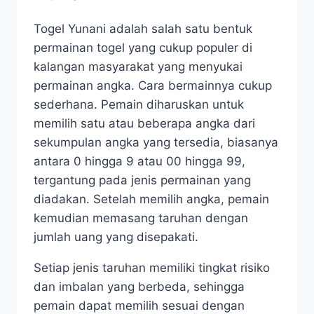
Togel Yunani adalah salah satu bentuk
permainan togel yang cukup populer di
kalangan masyarakat yang menyukai
permainan angka. Cara bermainnya cukup
sederhana. Pemain diharuskan untuk
memilih satu atau beberapa angka dari
sekumpulan angka yang tersedia, biasanya
antara 0 hingga 9 atau 00 hingga 99,
tergantung pada jenis permainan yang
diadakan. Setelah memilih angka, pemain
kemudian memasang taruhan dengan
jumlah uang yang disepakati.
Setiap jenis taruhan memiliki tingkat risiko
dan imbalan yang berbeda, sehingga
pemain dapat memilih sesuai dengan