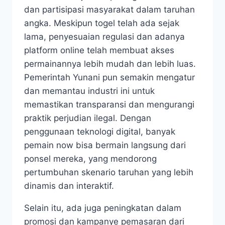
dan partisipasi masyarakat dalam taruhan
angka. Meskipun togel telah ada sejak
lama, penyesuaian regulasi dan adanya
platform online telah membuat akses
permainannya lebih mudah dan lebih luas.
Pemerintah Yunani pun semakin mengatur
dan memantau industri ini untuk
memastikan transparansi dan mengurangi
praktik perjudian ilegal. Dengan
penggunaan teknologi digital, banyak
pemain now bisa bermain langsung dari
ponsel mereka, yang mendorong
pertumbuhan skenario taruhan yang lebih
dinamis dan interaktif.
Selain itu, ada juga peningkatan dalam
promosi dan kampanye pemasaran dari