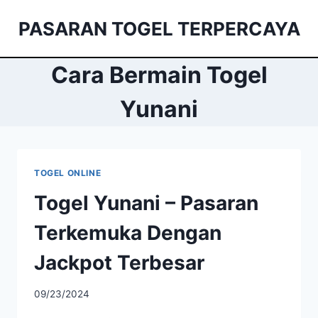
Skip
PASARAN TOGEL TERPERCAYA
to
content
Cara Bermain Togel
Yunani
TOGEL ONLINE
Togel Yunani – Pasaran
Terkemuka Dengan
Jackpot Terbesar
09/23/2024