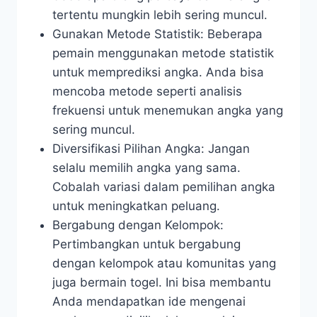
tertentu mungkin lebih sering muncul.
Gunakan Metode Statistik: Beberapa
pemain menggunakan metode statistik
untuk memprediksi angka. Anda bisa
mencoba metode seperti analisis
frekuensi untuk menemukan angka yang
sering muncul.
Diversifikasi Pilihan Angka: Jangan
selalu memilih angka yang sama.
Cobalah variasi dalam pemilihan angka
untuk meningkatkan peluang.
Bergabung dengan Kelompok:
Pertimbangkan untuk bergabung
dengan kelompok atau komunitas yang
juga bermain togel. Ini bisa membantu
Anda mendapatkan ide mengenai