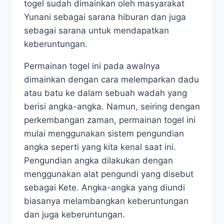
togel sudah dimainkan oleh masyarakat
Yunani sebagai sarana hiburan dan juga
sebagai sarana untuk mendapatkan
keberuntungan.
Permainan togel ini pada awalnya
dimainkan dengan cara melemparkan dadu
atau batu ke dalam sebuah wadah yang
berisi angka-angka. Namun, seiring dengan
perkembangan zaman, permainan togel ini
mulai menggunakan sistem pengundian
angka seperti yang kita kenal saat ini.
Pengundian angka dilakukan dengan
menggunakan alat pengundi yang disebut
sebagai Kete. Angka-angka yang diundi
biasanya melambangkan keberuntungan
dan juga keberuntungan.