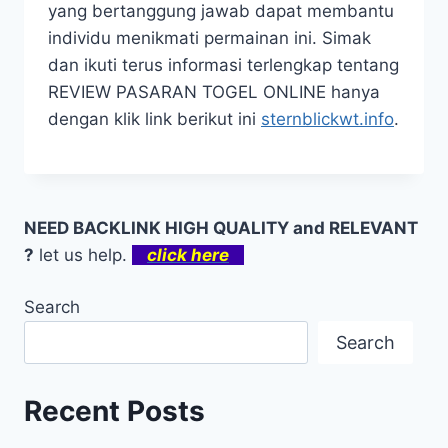
yang bertanggung jawab dapat membantu
individu menikmati permainan ini. Simak
dan ikuti terus informasi terlengkap tentang
REVIEW PASARAN TOGEL ONLINE hanya
dengan klik link berikut ini
sternblickwt.info
.
NEED BACKLINK HIGH QUALITY and RELEVANT
?
let us help.
click here
Search
Search
Recent Posts