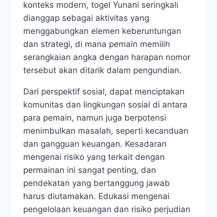
konteks modern, togel Yunani seringkali
dianggap sebagai aktivitas yang
menggabungkan elemen keberuntungan
dan strategi, di mana pemain memilih
serangkaian angka dengan harapan nomor
tersebut akan ditarik dalam pengundian.
Dari perspektif sosial, dapat menciptakan
komunitas dan lingkungan sosial di antara
para pemain, namun juga berpotensi
menimbulkan masalah, seperti kecanduan
dan gangguan keuangan. Kesadaran
mengenai risiko yang terkait dengan
permainan ini sangat penting, dan
pendekatan yang bertanggung jawab
harus diutamakan. Edukasi mengenai
pengelolaan keuangan dan risiko perjudian