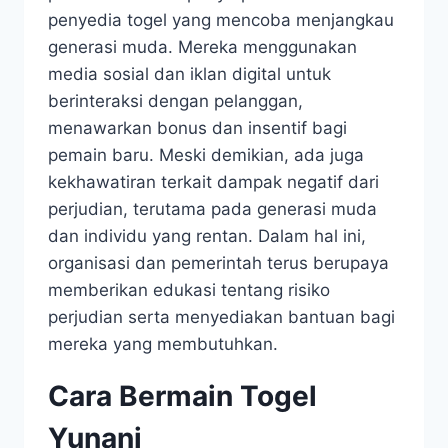
penyedia togel yang mencoba menjangkau
generasi muda. Mereka menggunakan
media sosial dan iklan digital untuk
berinteraksi dengan pelanggan,
menawarkan bonus dan insentif bagi
pemain baru. Meski demikian, ada juga
kekhawatiran terkait dampak negatif dari
perjudian, terutama pada generasi muda
dan individu yang rentan. Dalam hal ini,
organisasi dan pemerintah terus berupaya
memberikan edukasi tentang risiko
perjudian serta menyediakan bantuan bagi
mereka yang membutuhkan.
Cara Bermain Togel
Yunani