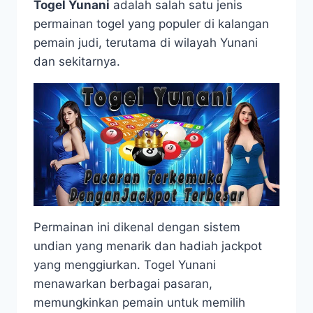
Togel Yunani
adalah salah satu jenis
permainan togel yang populer di kalangan
pemain judi, terutama di wilayah Yunani
dan sekitarnya.
Permainan ini dikenal dengan sistem
undian yang menarik dan hadiah jackpot
yang menggiurkan. Togel Yunani
menawarkan berbagai pasaran,
memungkinkan pemain untuk memilih