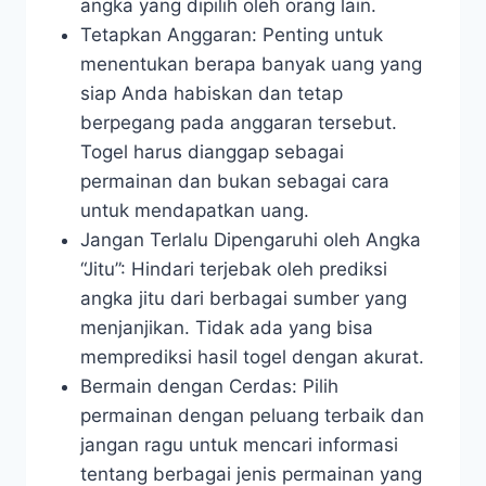
angka yang dipilih oleh orang lain.
Tetapkan Anggaran: Penting untuk
menentukan berapa banyak uang yang
siap Anda habiskan dan tetap
berpegang pada anggaran tersebut.
Togel harus dianggap sebagai
permainan dan bukan sebagai cara
untuk mendapatkan uang.
Jangan Terlalu Dipengaruhi oleh Angka
“Jitu”: Hindari terjebak oleh prediksi
angka jitu dari berbagai sumber yang
menjanjikan. Tidak ada yang bisa
memprediksi hasil togel dengan akurat.
Bermain dengan Cerdas: Pilih
permainan dengan peluang terbaik dan
jangan ragu untuk mencari informasi
tentang berbagai jenis permainan yang