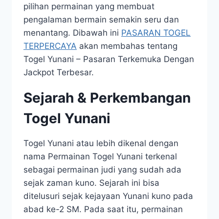
pilihan permainan yang membuat
pengalaman bermain semakin seru dan
menantang. Dibawah ini
PASARAN TOGEL
TERPERCAYA
akan membahas tentang
Togel Yunani – Pasaran Terkemuka Dengan
Jackpot Terbesar.
Sejarah & Perkembangan
Togel Yunani
Togel Yunani atau lebih dikenal dengan
nama Permainan Togel Yunani terkenal
sebagai permainan judi yang sudah ada
sejak zaman kuno. Sejarah ini bisa
ditelusuri sejak kejayaan Yunani kuno pada
abad ke-2 SM. Pada saat itu, permainan