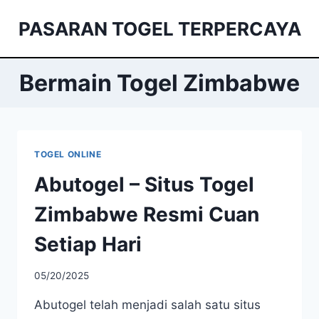
Skip
PASARAN TOGEL TERPERCAYA
to
content
Bermain Togel Zimbabwe
TOGEL ONLINE
Abutogel – Situs Togel
Zimbabwe Resmi Cuan
Setiap Hari
05/20/2025
Abutogel telah menjadi salah satu situs