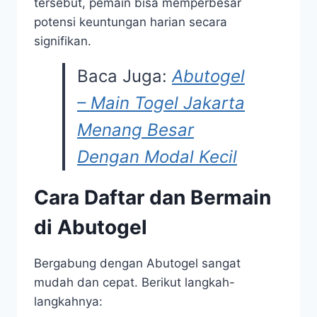
tersebut, pemain bisa memperbesar
potensi keuntungan harian secara
signifikan.
Baca Juga:
Abutogel
– Main Togel Jakarta
Menang Besar
Dengan Modal Kecil
Cara Daftar dan Bermain
di Abutogel
Bergabung dengan Abutogel sangat
mudah dan cepat. Berikut langkah-
langkahnya: