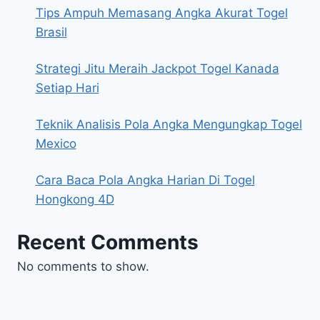
Tips Ampuh Memasang Angka Akurat Togel
Brasil
Strategi Jitu Meraih Jackpot Togel Kanada
Setiap Hari
Teknik Analisis Pola Angka Mengungkap Togel
Mexico
Cara Baca Pola Angka Harian Di Togel
Hongkong 4D
Recent Comments
No comments to show.