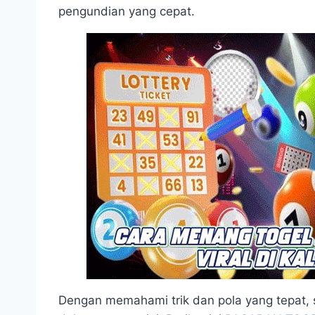
pengundian yang cepat.
Dengan memahami trik dan pola yang tepat,