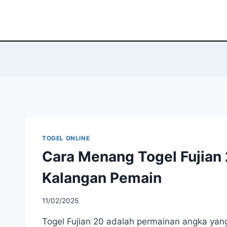
Skip
to
content
TOGEL ONLINE
Cara Menang Togel Fujian 
Kalangan Pemain
11/02/2025
Togel Fujian 20 adalah permainan angka yan