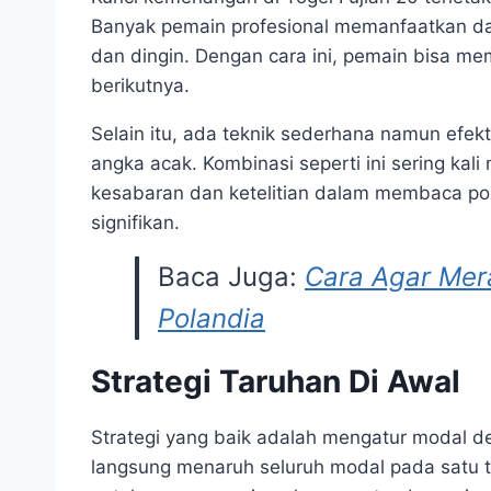
Banyak pemain profesional memanfaatkan dat
dan dingin. Dengan cara ini, pemain bisa me
berikutnya.
Selain itu, ada teknik sederhana namun efe
angka acak. Kombinasi seperti ini sering kal
kesabaran dan ketelitian dalam membaca po
signifikan.
Baca Juga:
Cara Agar Mer
Polandia
Strategi Taruhan Di Awal
Strategi yang baik adalah mengatur modal d
langsung menaruh seluruh modal pada satu t