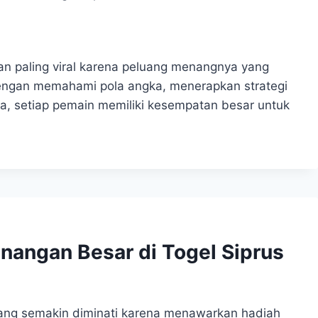
ran paling viral karena peluang menangnya yang
Dengan memahami pola angka, menerapkan strategi
aya, setiap pemain memiliki kesempatan besar untuk
nangan Besar di Togel Siprus
yang semakin diminati karena menawarkan hadiah