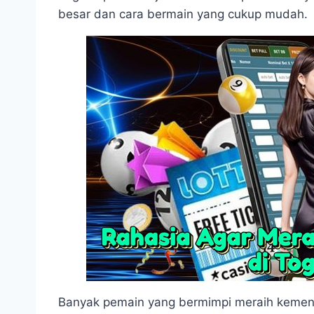
besar dan cara bermain yang cukup mudah.
Banyak pemain yang bermimpi meraih kemena