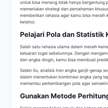
untuk bisa menang tidak hanya bergantung p
memerlukan strategi dan pemahaman khusu
memberikan rahasia agar kamu bisa meraih 
ketahui.
Pelajari Pola dan Statistik
Salah satu rahasia utama dalam meraih ke
keluaran togel sebelumnya. Dengan mengamat
dan angka dingin, kamu bisa membuat prediks
Selain itu, analisis tren angka ganjil-genap
dalam menentukan kombinasi angka yang tepa
memantau perkembangan pola agar semakin
Gunakan Metode Perhitun